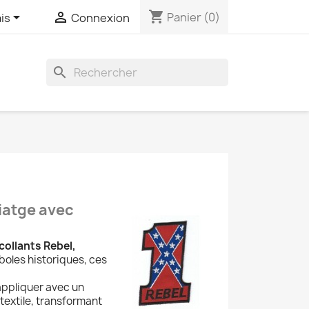
shopping_cart


Panier
(0)
is
Connexion
search
iatge avec
ollants Rebel,
boles historiques, ces
 appliquer avec un
 textile, transformant