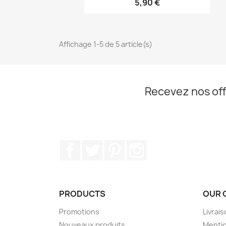
5,90 €
Affichage 1-5 de 5 article(s)
Recevez nos off
Facebook
Twitter
Pinterest
Instagram
PRODUCTS
OUR 
Promotions
Livrai
Nouveaux produits
Mentio