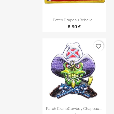
Aperçu rapide

Patch Drapeau Rebelle...
5,90 €
favorite_border
Aperçu rapide

Patch CraneCowboy Chapeau...