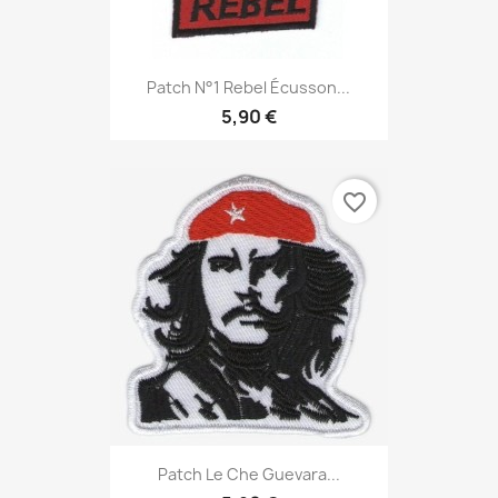
Aperçu rapide

Patch N°1 Rebel Écusson...
5,90 €
favorite_border
Aperçu rapide

Patch Le Che Guevara...