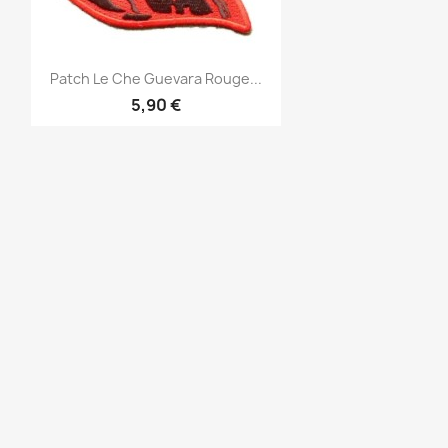
Aperçu rapide

Patch Le Che Guevara Rouge...
5,90 €