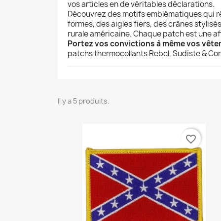
vos articles en de véritables déclarations.
Découvrez des motifs emblématiques qui ré
formes, des aigles fiers, des crânes stylis
rurale américaine. Chaque patch est une aff
Portez vos convictions à même vos vêteme
patchs thermocollants Rebel, Sudiste & Conf
Il y a 5 produits.
favorite_border