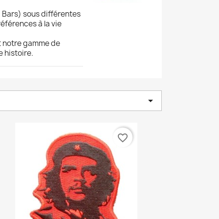
 Bars) sous différentes
éférences à la vie
t notre gamme de
 histoire.

favorite_border