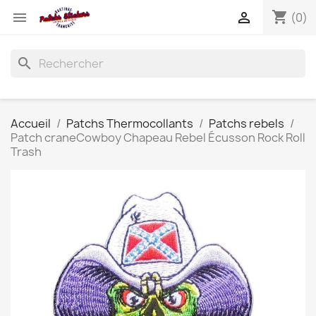
shopping_cart


(0)
search
Accueil
Patchs Thermocollants
Patchs rebels
Patch craneCowboy Chapeau Rebel Écusson Rock Roll
Trash