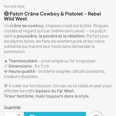
Aucune taxe
🤠 Patch Crâne Cowboy & Pistolet – Rebel
Wild West
Un
crâne de cowboy
, chapeau vissé sur la tête, flingues
croisés et regard qui tue (même sans yeux) — ce patch
sent la
poussière, la poudre et la rébellion
. Parfait pour
les esprits libres, les fans de western punk et les riders
solitaires qui tracent leur route sans demander la
permission.
🔥
Thermocollant
– pose simple au fer à repasser.
📏
Dimensions
: 8 x 7 cm
💎
Haute qualité
– broderie soignée, détails puissants,
couleurs durables.
💬 À coller sur ton blouson, ton sac ou ta veste en jean pour
afficher ton côté
badass du Far West
.
Tireur fantôme, mais toujours dans le style.
Quantité