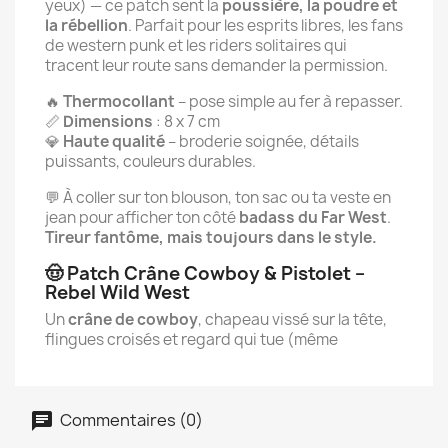
yeux) — ce patch sent la
poussière, la poudre et
la rébellion
. Parfait pour les esprits libres, les fans
de western punk et les riders solitaires qui
tracent leur route sans demander la permission.
🔥
Thermocollant
– pose simple au fer à repasser.
📏
Dimensions
: 8 x 7 cm
💎
Haute qualité
– broderie soignée, détails
puissants, couleurs durables.
💬 À coller sur ton blouson, ton sac ou ta veste en
jean pour afficher ton côté
badass du Far West
.
Tireur fantôme, mais toujours dans le style.
🤠 Patch Crâne Cowboy & Pistolet –
Rebel Wild West
Un
crâne de cowboy
, chapeau vissé sur la tête,
flingues croisés et regard qui tue (même
Commentaires (0)