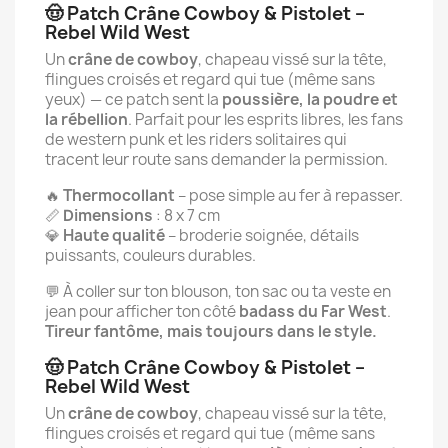
🤠 Patch Crâne Cowboy & Pistolet –
Rebel Wild West
Un
crâne de cowboy
, chapeau vissé sur la tête,
flingues croisés et regard qui tue (même sans
yeux) — ce patch sent la
poussière, la poudre et
la rébellion
. Parfait pour les esprits libres, les fans
de western punk et les riders solitaires qui
tracent leur route sans demander la permission.
🔥
Thermocollant
– pose simple au fer à repasser.
📏
Dimensions
: 8 x 7 cm
💎
Haute qualité
– broderie soignée, détails
puissants, couleurs durables.
💬 À coller sur ton blouson, ton sac ou ta veste en
jean pour afficher ton côté
badass du Far West
.
Tireur fantôme, mais toujours dans le style.
🤠 Patch Crâne Cowboy & Pistolet –
Rebel Wild West
Un
crâne de cowboy
, chapeau vissé sur la tête,
flingues croisés et regard qui tue (même sans