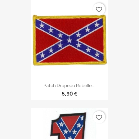
favorite_border
Patch Drapeau Rebelle...
5,90 €
favorite_border