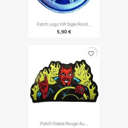
Patch Logo VW Sigle Rond...
5,90 €
favorite_border
Patch Diable Rouge Au...