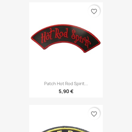
favorite_border
Patch Hot Rod Spirit...
5,90 €
favorite_border