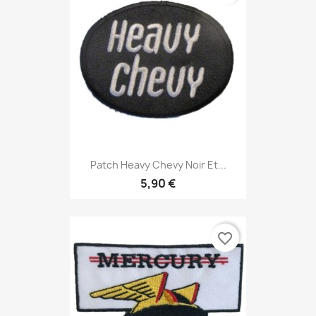
Patch Heavy Chevy Noir Et...
5,90 €
favorite_border