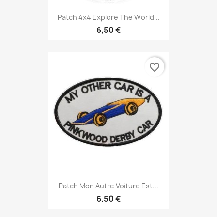
Patch 4x4 Explore The World...
6,50 €
favorite_border
Patch Mon Autre Voiture Est...
6,50 €