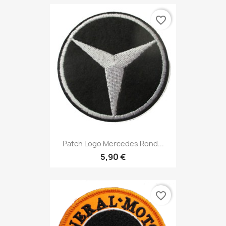
favorite_border
Patch Logo Mercedes Rond...
5,90 €
favorite_border