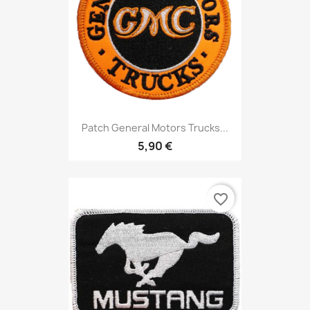
Patch General Motors Trucks...
5,90 €
favorite_border