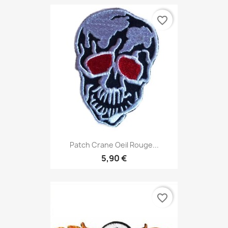
favorite_border
Patch Crane Oeil Rouge...
5,90 €
favorite_border