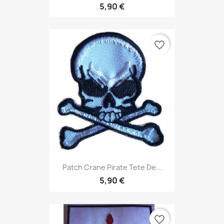
5,90 €
favorite_border
Patch Crane Pirate Tete De...
5,90 €
favorite_border