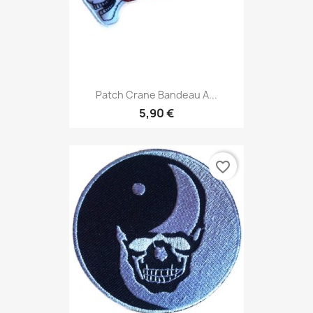
Patch Crane Bandeau A...
5,90 €
favorite_border