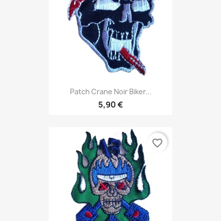
Patch Crane Noir Biker...
5,90 €
favorite_border