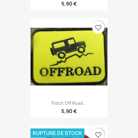
5,90 €
favorite_border
Patch Off Road...
5,90 €
RUPTURE DE STOCK
favorite_border