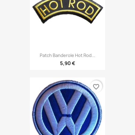
Patch Banderole Hot Rod...
5,90 €
favorite_border