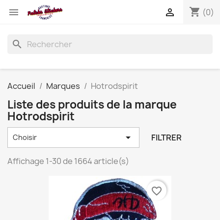
shopping_cart


(0)
search
Accueil
Marques
Hotrodspirit
Liste des produits de la marque
Hotrodspirit

FILTRER
Choisir
Affichage 1-30 de 1664 article(s)
favorite_border