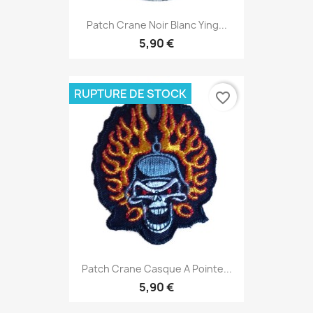
Patch Crane Noir Blanc Ying...
5,90 €
RUPTURE DE STOCK
favorite_border
Patch Crane Casque A Pointe...
5,90 €