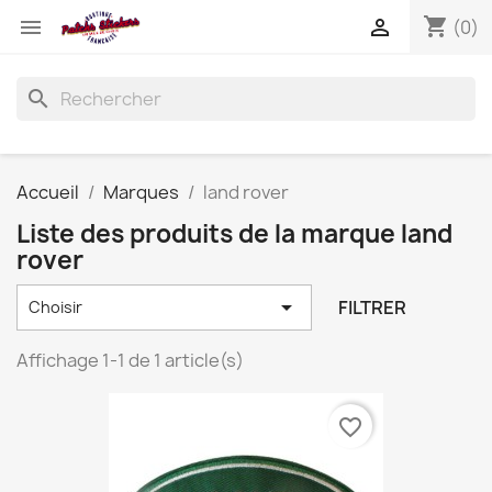
shopping_cart


(0)
search
Accueil
Marques
land rover
Liste des produits de la marque land
rover

FILTRER
Choisir
Affichage 1-1 de 1 article(s)
favorite_border