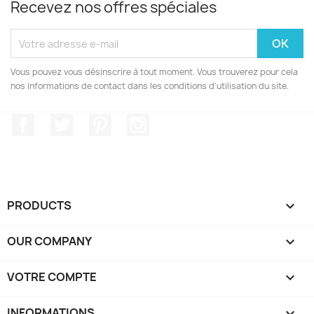
Recevez nos offres spéciales
Vous pouvez vous désinscrire à tout moment. Vous trouverez pour cela
nos informations de contact dans les conditions d'utilisation du site.
Facebook
Twitter
Pinterest
Instagram
PRODUCTS

OUR COMPANY

VOTRE COMPTE

INFORMATIONS
keyboard_arrow_down