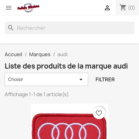
shopping_cart


(0)
search
Accueil
Marques
audi
Liste des produits de la marque audi

FILTRER
Choisir
Affichage 1-1 de 1 article(s)
favorite_border