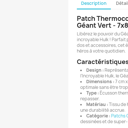
Description
Détai
Patch Thermocol
Géant Vert - 7x
Libérez le pouvoir du Gé
incroyable Hulk ! Parfait
dos et accessoires, cet 
héros à votre quotidien.
Caractéristiques
Design :
Représentat
l'Incroyable Hulk, le G
Dimensions :
7 cm x 
optimale sans être tro
Type :
Écusson thermo
repasser.
Matériau :
Tissu de 
une durabilité accrue.
Catégorie :
Patchs 
dessinées et de super-