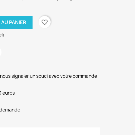
favorite_border
 AU PANIER
ck
r nous signaler un souci avec votre commande
0 euros
le demande