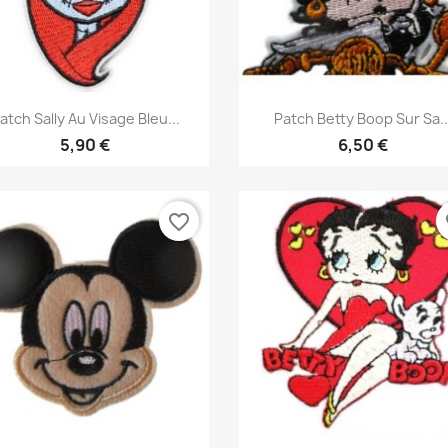
Aperçu rapide
Aperçu rapide


atch Sally Au Visage Bleu...
Patch Betty Boop Sur Sa..
5,90 €
6,50 €
favorite_border
fa