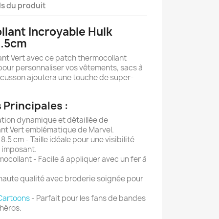
ls du produit
lant Incroyable Hulk
8.5cm
ant Vert avec ce patch thermocollant
 pour personnaliser vos vêtements, sacs à
écusson ajoutera une touche de super-
 Principales :
ion dynamique et détaillée de
éant Vert emblématique de Marvel.
8.5 cm - Taille idéale pour une visibilité
p imposant.
collant - Facile à appliquer avec un fer à
haute qualité avec broderie soignée pour
Cartoons
- Parfait pour les fans de bandes
héros.