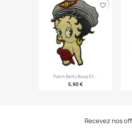
favorite_border
Aperçu rapide

Patch Betty Boop Et...
5,90 €
Recevez nos off