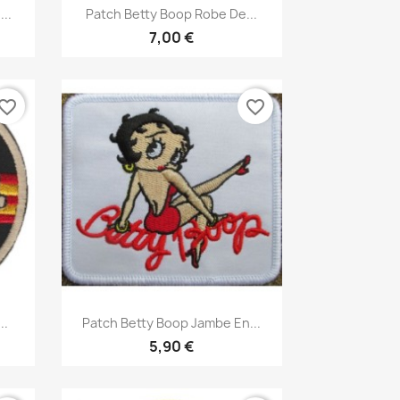
Aperçu rapide

..
Patch Betty Boop Robe De...
7,00 €
vorite_border
favorite_border
Aperçu rapide

..
Patch Betty Boop Jambe En...
5,90 €