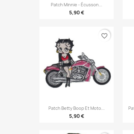
Aperçu rapide

Patch Minnie - Écusson...
5,90 €
favorite_border
Aperçu rapide

Patch Betty Boop Et Moto...
Pa
5,90 €