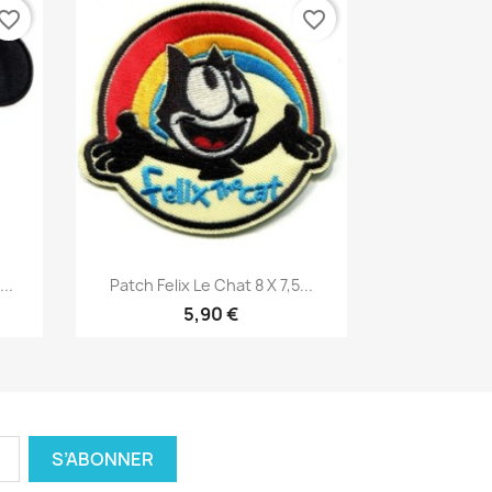
vorite_border
favorite_border
Aperçu rapide

..
Patch Felix Le Chat 8 X 7,5...
5,90 €