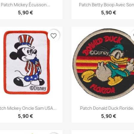
Aperçu rapide
Aperçu rapide


Patch Mickey Écusson...
Patch Betty Boop Avec Son.
5,90 €
5,90 €
favorite_border
fa
Aperçu rapide
Aperçu rapide


tch Mickey Oncle Sam USA...
Patch Donald Duck Floride.
5,90 €
5,90 €