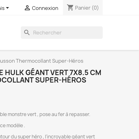
shopping_cart


Panier
(0)
is
Connexion
search
Écusson Thermocollant Super-Héros
E HULK GÉANT VERT 7X8.5 CM
COLLANT SUPER-HÉROS
ble monstre vert , pose au fer à repasser.
 ce modèle .
ur du super héro , l'incroyable géant vert