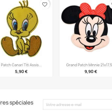
favorite_border
fa
Aperçu rapide
Aperçu rapide


Patch Canari Titi Assis...
Grand Patch Minnie 21x17,5.
5,90 €
9,90 €
res spéciales