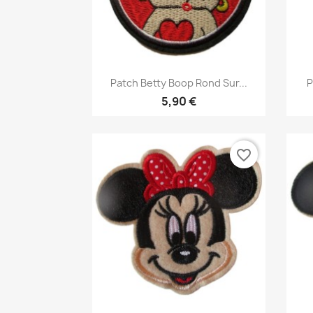
Aperçu rapide

Patch Betty Boop Rond Sur...
P
5,90 €
favorite_border