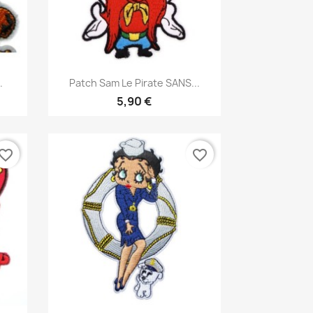
Aperçu rapide

.
Patch Sam Le Pirate SANS...
5,90 €
vorite_border
favorite_border