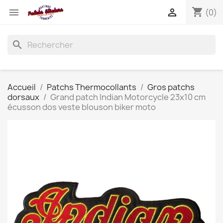
shopping_cart


(0)
search
Accueil
Patchs Thermocollants
Gros patchs
dorsaux
Grand patch Indian Motorcycle 23x10 cm
écusson dos veste blouson biker moto