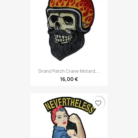
Grand Patch Crane Motard,...
16,00 €
favorite_border