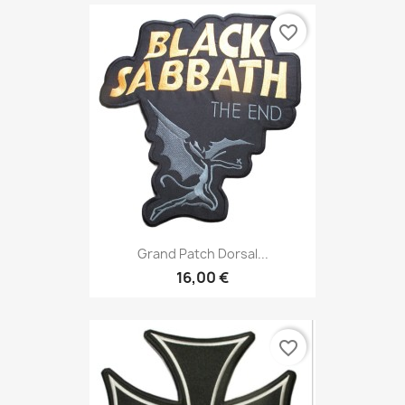
favorite_border
Grand Patch Dorsal...
16,00 €
favorite_border