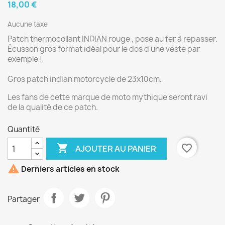
18,00 €
Aucune taxe
Patch thermocollant INDIAN rouge , pose au fer à repasser.
Écusson gros format idéal pour le dos d'une veste par
exemple !
Gros patch indian motorcycle de 23x10cm.
Les fans de cette marque de moto mythique seront ravi
de la qualité de ce patch.
Quantité

favorite_border
AJOUTER AU PANIER

Derniers articles en stock
Partager