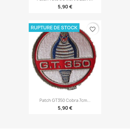
5,90 €
RUPTURE DE STOCK
favorite_border
Patch GT350 Cobra 7cm...
5,90 €