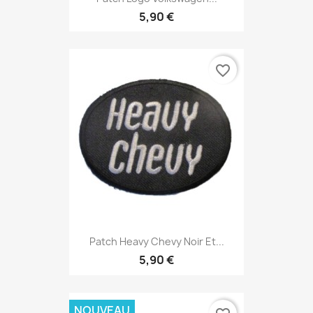
5,90 €
favorite_border
Patch Heavy Chevy Noir Et...
5,90 €
NOUVEAU