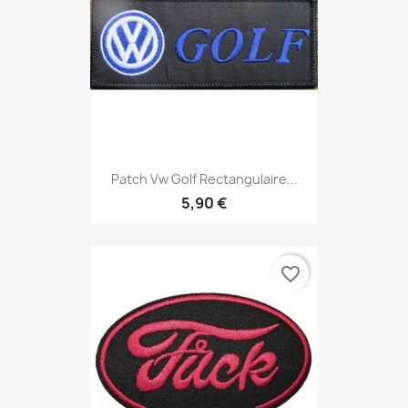
Patch Vw Golf Rectangulaire...
5,90 €
favorite_border