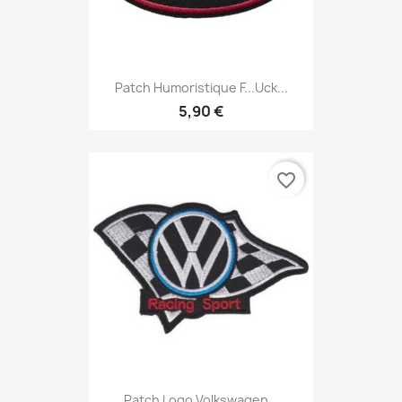
Patch Humoristique F...uck...
5,90 €
favorite_border
Patch Logo Volkswagen...