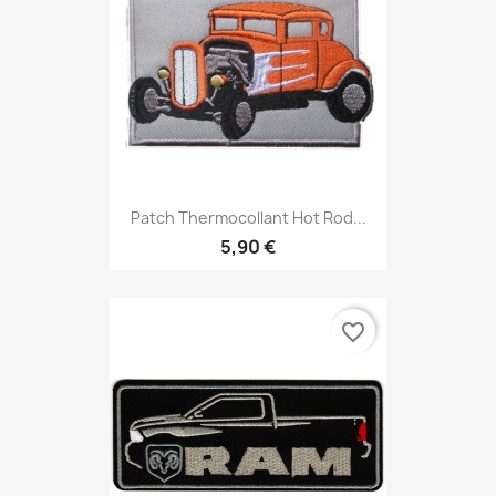
Patch Thermocollant Hot Rod...
5,90 €
favorite_border