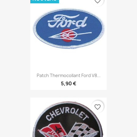
favorite_border
Patch Thermocollant Ford V8...
5,90 €
favorite_border