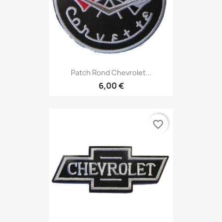
Patch Rond Chevrolet...
6,00 €
favorite_border