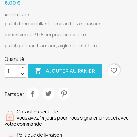
6,00 €
Aucune taxe
patch thermocollant, pose au fer à repasser
dimension de 9x8 cm pour ce modèle
patch pontiac transam , aigle noir et blanc
Quantité

favorite_border
AJOUTER AU PANIER
Partager
Garanties sécurité
vous avez 14 jours pour nous signaler un souci avec
votre commande
Politique de livraison