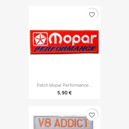
favorite_border
Patch Mopar Performance...
5,90 €
favorite_border