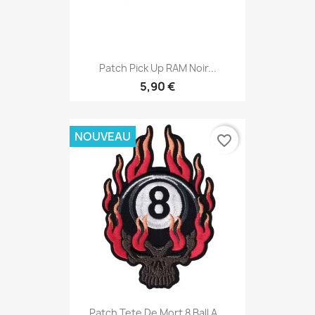
Patch Pick Up RAM Noir...
5,90 €
NOUVEAU
favorite_border
Patch Tete De Mort 8 Ball A...