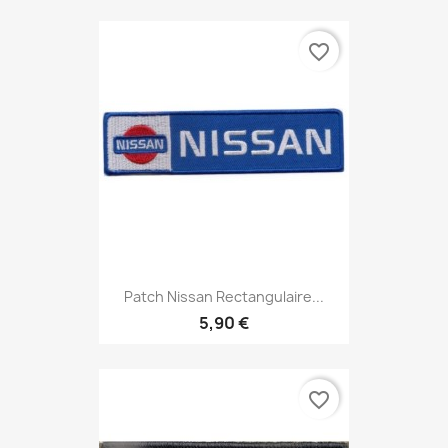
favorite_border
Patch Nissan Rectangulaire...
5,90 €
favorite_border