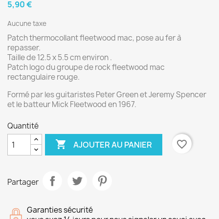
5,90 €
Aucune taxe
Patch thermocollant fleetwood mac, pose au fer à
repasser.
Taille de 12.5 x 5.5 cm environ .
Patch logo du groupe de rock fleetwood mac
rectangulaire rouge.
Formé par les guitaristes Peter Green et Jeremy Spencer
et le batteur Mick Fleetwood en 1967
.
Quantité

favorite_border
AJOUTER AU PANIER
Partager
Garanties sécurité