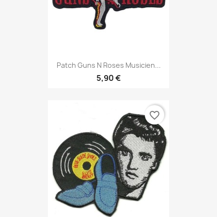
Patch Guns N Roses Musicien...
5,90 €
favorite_border