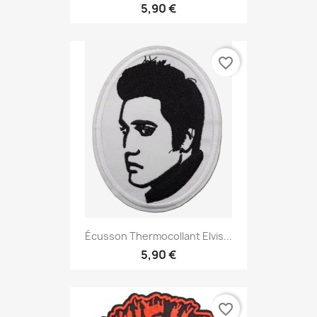
5,90 €
favorite_border
Écusson Thermocollant Elvis...
5,90 €
favorite_border