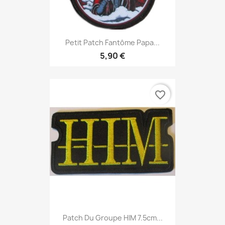
Petit Patch Fantôme Papa...
5,90 €
favorite_border
Patch Du Groupe HIM 7.5cm...