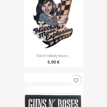
Patch Hillbilly Moon...
5,90 €
favorite_border