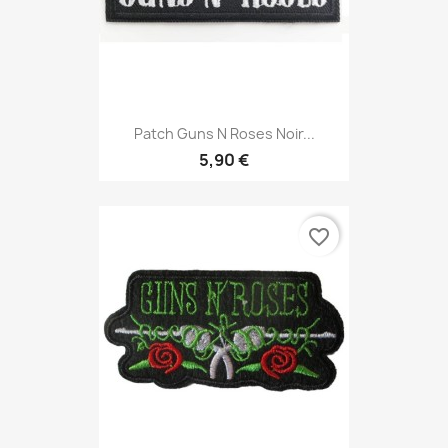
Patch Guns N Roses Noir...
5,90 €
favorite_border