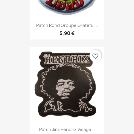
Patch Rond Groupe Grateful...
5,90 €
favorite_border
Patch Jimi Hendrix Visage...