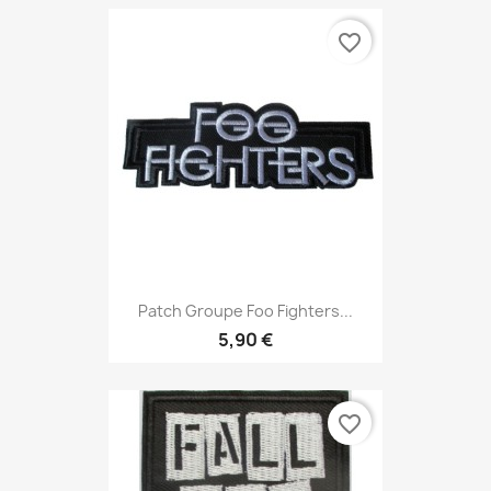
favorite_border
Patch Groupe Foo Fighters...
5,90 €
favorite_border