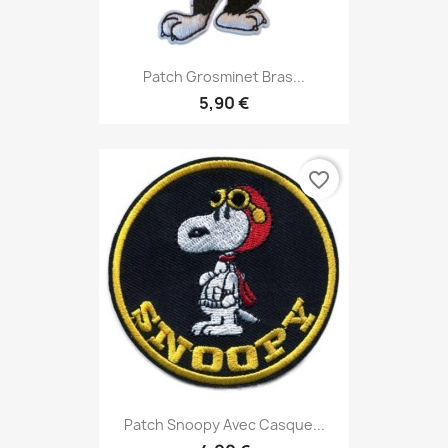
Patch Grosminet Bras...
5,90 €
favorite_border
Patch Snoopy Avec Casque...