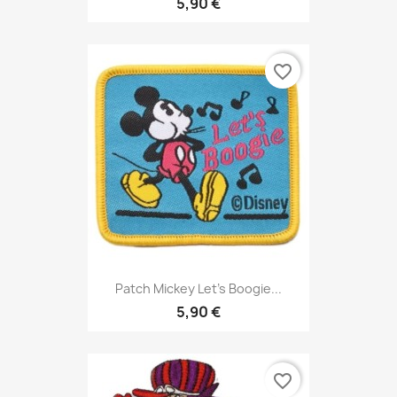
5,90 €
favorite_border
Patch Mickey Let's Boogie...
5,90 €
favorite_border