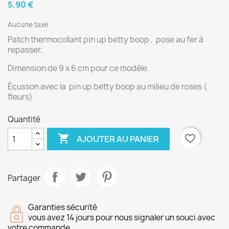
5,90 €
Aucune taxe
Patch thermocollant pin up betty boop , pose au fer à
repasser.
Dimension de 9 x 6 cm pour ce modèle.
Écusson avec la pin up betty boop au milieu de roses (
fleurs)
Quantité

favorite_border
AJOUTER AU PANIER
Partager
Garanties sécurité
vous avez 14 jours pour nous signaler un souci avec
votre commande