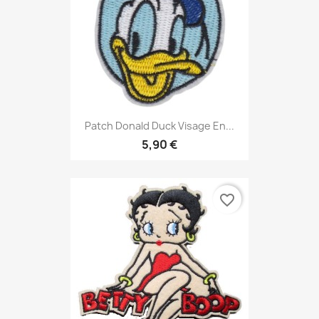
Patch Donald Duck Visage En...
5,90 €
favorite_border