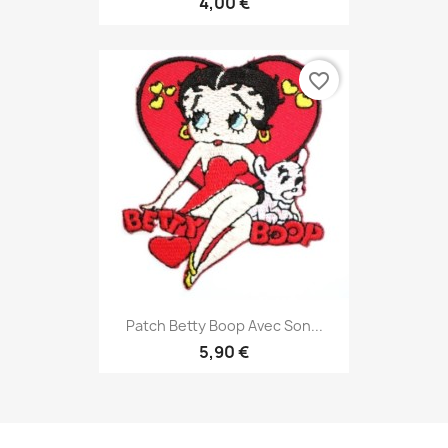
4,00 €
favorite_border
Patch Betty Boop Avec Son...
5,90 €