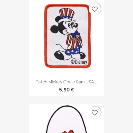
favorite_border
Patch Mickey Oncle Sam USA...
5,90 €
favorite_border