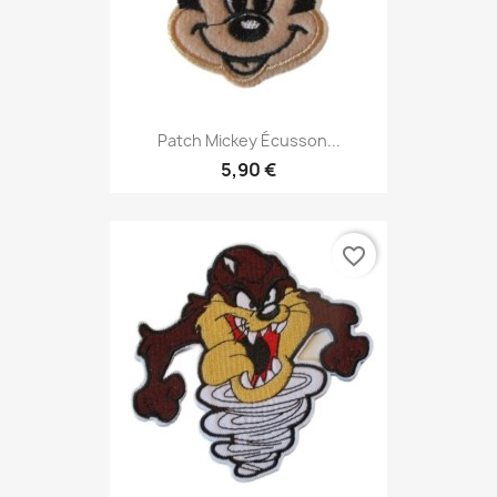
Patch Mickey Écusson...
5,90 €
favorite_border