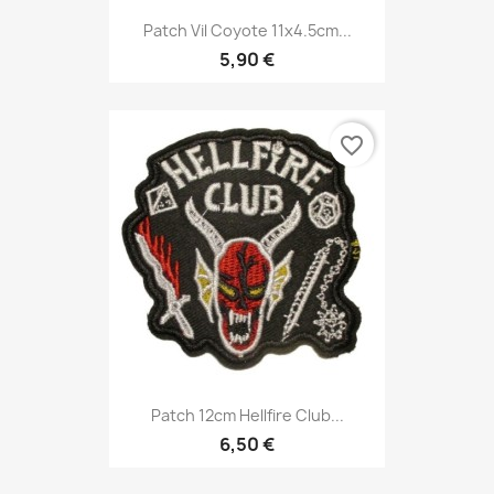
Patch Vil Coyote 11x4.5cm...
5,90 €
favorite_border
Patch 12cm Hellfire Club...
6,50 €