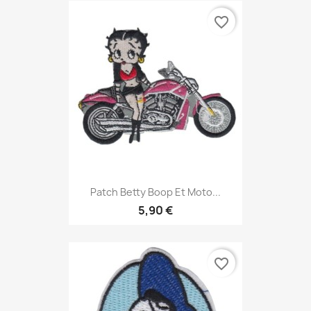
favorite_border
Patch Betty Boop Et Moto...
5,90 €
favorite_border