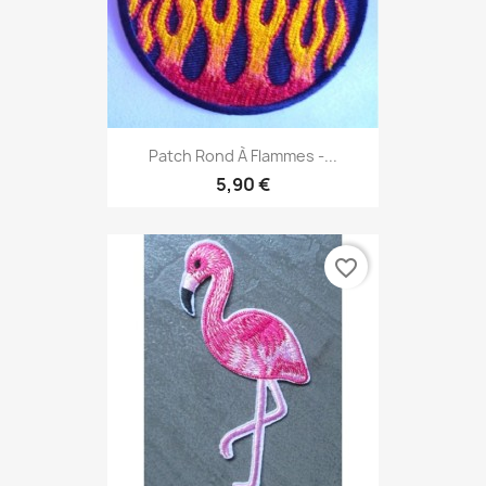
Patch Rond À Flammes -...
5,90 €
favorite_border