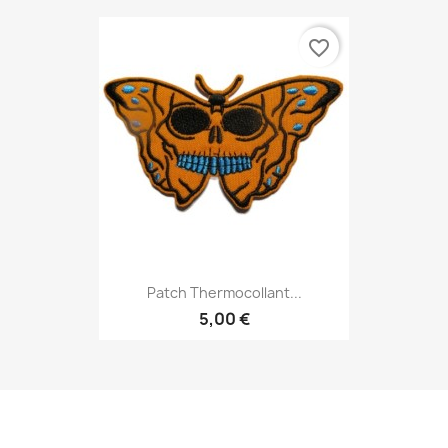
favorite_border
Patch Thermocollant...
5,00 €