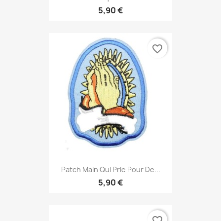
5,90 €
favorite_border
Patch Main Qui Prie Pour De...
5,90 €
favorite_border