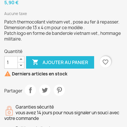
5,90 €
Aucune taxe
Patch thermocollant vietnam vet , pose au fer à repasser.
Dimension de 13 x 4 cm pour ce modèle .
Patch logo en forme de banderole vietnam vet , hommage
militaire.
Quantité

favorite_border
AJOUTER AU PANIER

Derniers articles en stock
Partager
Garanties sécurité
vous avez 14 jours pour nous signaler un souci avec
votre commande