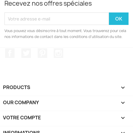
Recevez nos offres spéciales
Vous pouvez vous désinscrire à tout moment. Vous trouverez pour cela
nos informations de contact dans les conditions d'utilisation du site.
Facebook
Twitter
Pinterest
Instagram
PRODUCTS

OUR COMPANY

VOTRE COMPTE

INFORMATIONS
keyboard_arrow_down