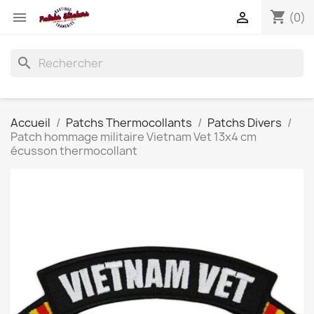
shopping_cart


(0)
search
Accueil
Patchs Thermocollants
Patchs Divers
Patch hommage militaire Vietnam Vet 13x4 cm
écusson thermocollant