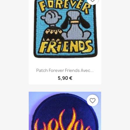
Patch Forever Friends Avec...
5,90 €
favorite_border