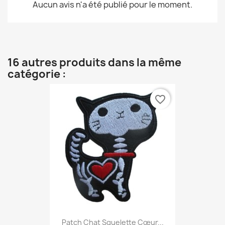
Aucun avis n'a été publié pour le moment.
16 autres produits dans la même
catégorie :
favorite_border
Patch Chat Squelette Cœur...