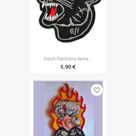
Patch Panthère Noire...
5,90 €
favorite_border