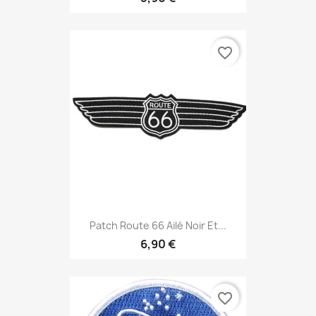
favorite_border
Patch Route 66 Ailé Noir Et...
6,90 €
favorite_border