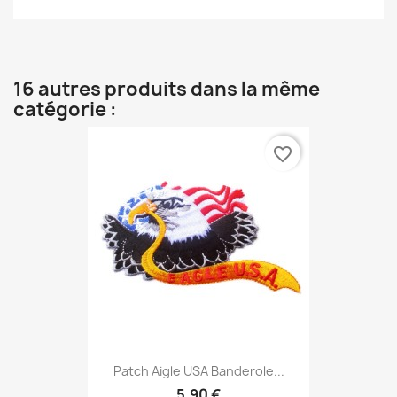
16 autres produits dans la même
catégorie :
favorite_border
Patch Aigle USA Banderole...
5,90 €