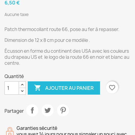
6,50 €
Aucune taxe
Patch thermocollant route 66, pose au fer à repasser.
Dimension de 12 x 8 cm pour ce modèle .
Écusson en forme du continent des USA avec les couleurs
du drapeau US et le logo de la route 66 en noir et blanc au
centre.
Quantité

favorite_border
AJOUTER AU PANIER
Partager
Garanties sécurité
vous avez 14 jours pour nous signaler un souci avec