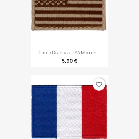
Patch Drapeau USA Marron...
5,90 €
favorite_border