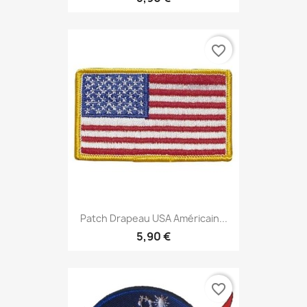
favorite_border
Patch Drapeau USA Américain...
5,90 €
favorite_border