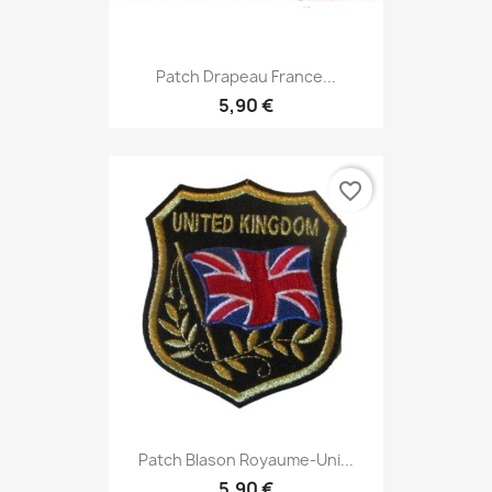
Patch Drapeau France...
5,90 €
favorite_border
Patch Blason Royaume-Uni...
5,90 €