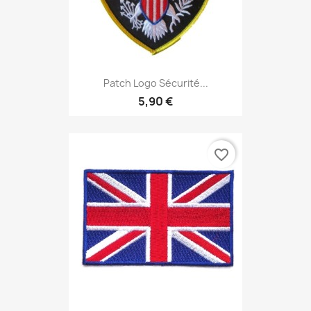
Patch Logo Sécurité...
5,90 €
favorite_border