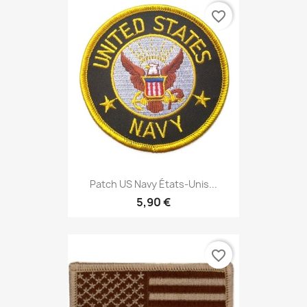
favorite_border
Patch US Navy États-Unis...
5,90 €
favorite_border