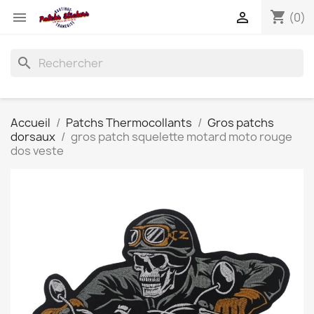
shopping_cart


(0)
search
Accueil
Patchs Thermocollants
Gros patchs
dorsaux
gros patch squelette motard moto rouge
dos veste