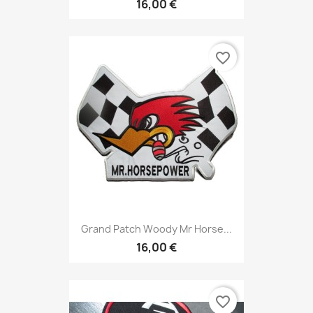
16,00 €
favorite_border
Grand Patch Woody Mr Horse...
16,00 €
favorite_border