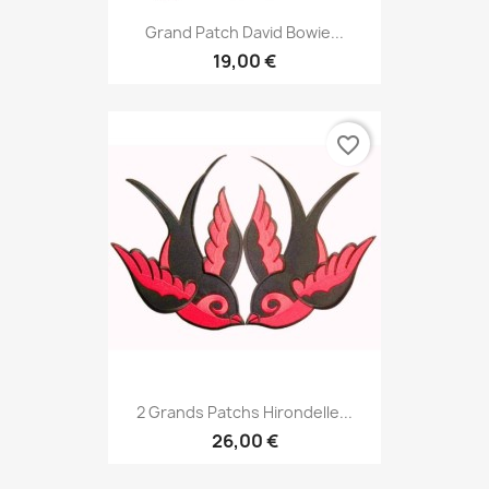
Grand Patch David Bowie...
19,00 €
favorite_border
2 Grands Patchs Hirondelle...
26,00 €