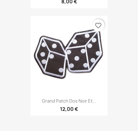
8,00 €
favorite_border
Grand Patch Dos Noir Et...
12,00 €