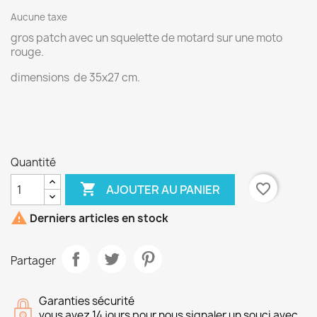
Aucune taxe
gros patch avec un squelette de motard sur une moto
rouge.
dimensions de 35x27 cm.
Quantité

favorite_border
AJOUTER AU PANIER

Derniers articles en stock
Partager
Garanties sécurité
vous avez 14 jours pour nous signaler un souci avec