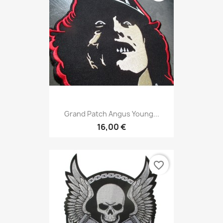
Grand Patch Angus Young...
16,00 €
favorite_border