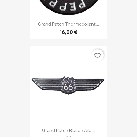
Grand Patch Thermocollant...
16,00 €
favorite_border
Grand Patch Blason Ailé...