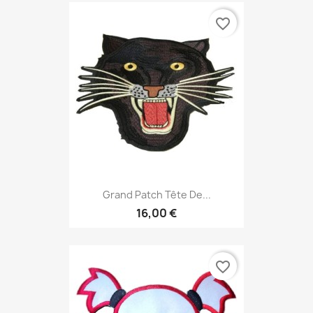
favorite_border
Grand Patch Tête De...
16,00 €
favorite_border