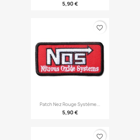
5,90 €
favorite_border
Patch Nez Rouge Système...
5,90 €
favorite_border