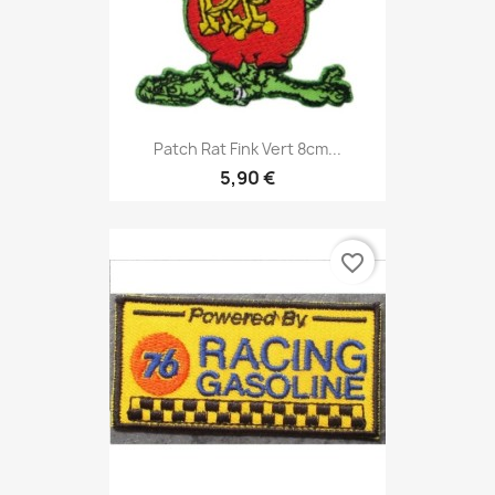
Patch Rat Fink Vert 8cm...
5,90 €
favorite_border