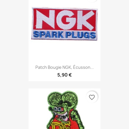
Patch Bougie NGK, Écusson...
5,90 €
favorite_border