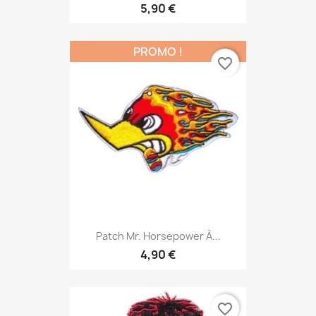
5,90 €
PROMO !
favorite_border
Patch Mr. Horsepower À...
4,90 €
favorite_border