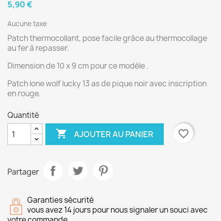
5,90 €
Aucune taxe
Patch thermocollant, pose facile grâce au thermocollage
au fer à repasser.
Dimension de 10 x 9 cm pour ce modèle .
Patch lone wolf lucky 13 as de pique noir avec inscription
en rouge.
Quantité

favorite_border
AJOUTER AU PANIER
Partager
Garanties sécurité
vous avez 14 jours pour nous signaler un souci avec
votre commande