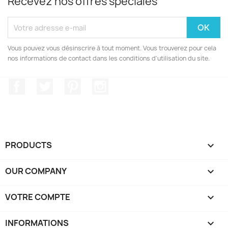
Recevez nos offres spéciales
Vous pouvez vous désinscrire à tout moment. Vous trouverez pour cela
nos informations de contact dans les conditions d'utilisation du site.
Facebook
Twitter
Pinterest
Instagram
PRODUCTS

OUR COMPANY

VOTRE COMPTE

INFORMATIONS
keyboard_arrow_down