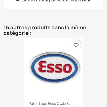
Aucun avis n'a été publié pour le moment.
16 autres produits dans la même
catégorie :
favorite_border
Patch Logo Esso Ovale Blanc...