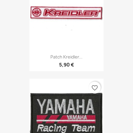
Patch Kreidler...
5,90 €
favorite_border