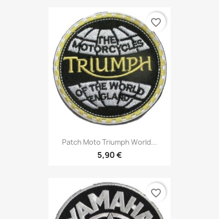
favorite_border
Patch Moto Triumph World...
5,90 €
favorite_border