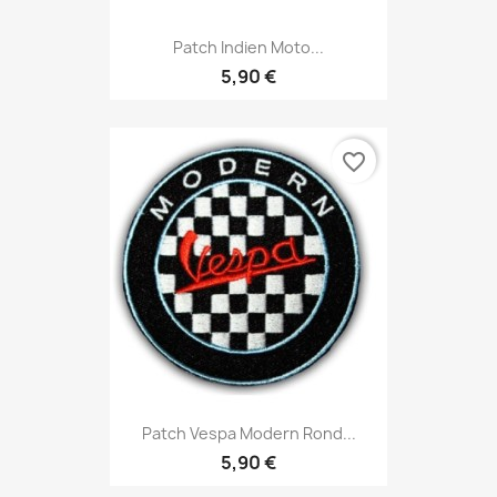
Patch Indien Moto...
5,90 €
favorite_border
Patch Vespa Modern Rond...
5,90 €