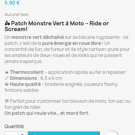
5,90 €
Aucune taxe
🛵 Patch Monstre Vert à Moto – Ride or
Scream!
Un
monstre vert déchaîné
sur sa bécane rugissante : ce
patch, c’est de la
pure énergie en roue libre
! Un
concentré de fun, de fureur et de style cartoon-punk pour
les amateurs de deux-roues et de looks qui ne passent
jamais inaperçus.
🔥
Thermocollant
– application rapide au fer à repasser
📏
Dimensions
: 6,5 x 6 cm
💎
Haute qualité
– broderie soignée, couleurs flashy,
finitions solides
💬 Parfait pour customiser ton blouson de moto, ton sac ou
ton gilet de rider.
Un patch qui roule vite… et mord fort.
Quantité