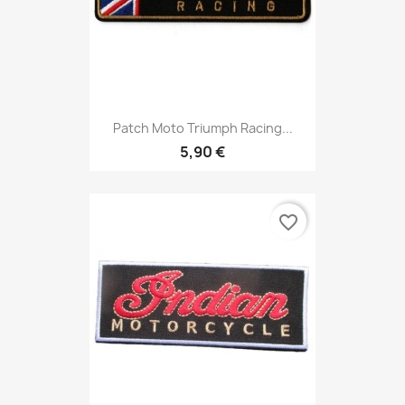
Patch Moto Triumph Racing...
5,90 €
favorite_border