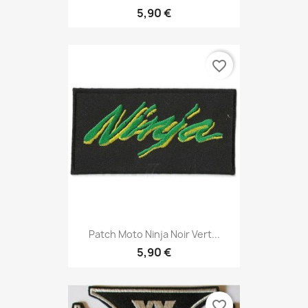
5,90 €
favorite_border
Patch Moto Ninja Noir Vert...
5,90 €
favorite_border