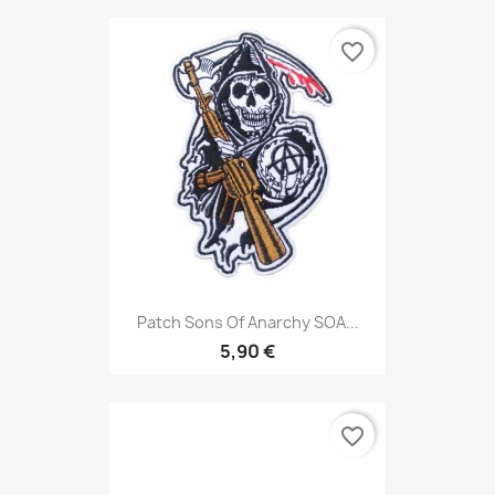
favorite_border
Patch Sons Of Anarchy SOA...
5,90 €
favorite_border