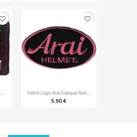
vorite_border
favorite_border
Aperçu rapide

...
Patch Logo Arai Casque Noir...
5,90 €