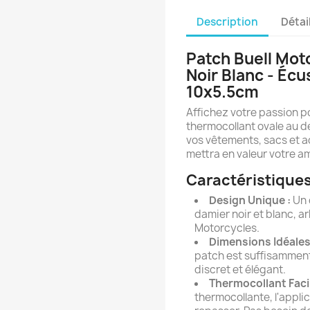
Description
Détai
Patch Buell Mot
Noir Blanc - Éc
10x5.5cm
Affichez votre passion p
thermocollant ovale au d
vos vêtements, sacs et a
mettra en valeur votre 
Caractéristiques
Design Unique :
Un 
damier noir et blanc, ar
Motorcycles.
Dimensions Idéales
patch est suffisamment 
discret et élégant.
Thermocollant Facil
thermocollante, l'applic