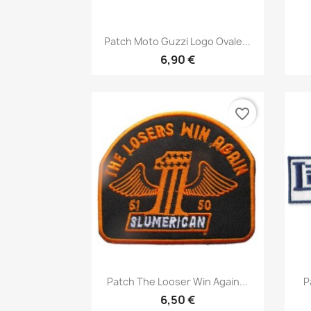
Aperçu rapide

Patch Moto Guzzi Logo Ovale...
6,90 €
favorite_border
Aperçu rapide

Patch The Looser Win Again...
P
6,50 €