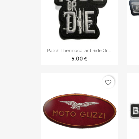
Aperçu rapide

Patch Thermocollant Ride Or...
5,00 €
favorite_border