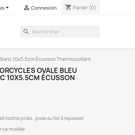
shopping_cart


Panier
(0)
is
Connexion
search
r Blanc 10x5.5cm Écusson Thermocollant
ORCYCLES OVALE BLEU
NC 10X5.5CM ÉCUSSON
ll motrocycles , pose au fer à repasser.
r ce modèle .