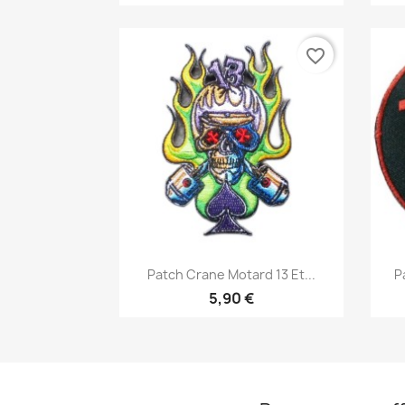
favorite_border
Aperçu rapide

Patch Crane Motard 13 Et...
P
5,90 €