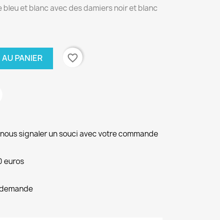
 bleu et blanc avec des damiers noir et blanc
favorite_border
 AU PANIER
r nous signaler un souci avec votre commande
0 euros
le demande