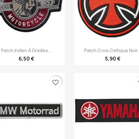
Aperçu rapide
Aperçu rapide


Patch Indien À Oreilles...
Patch Croix Celtique Noir.
6,50 €
5,90 €
favorite_border
fa