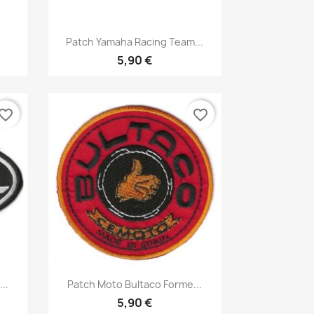
Aperçu rapide

Patch Yamaha Racing Team...
5,90 €
vorite_border
favorite_border
Aperçu rapide

..
Patch Moto Bultaco Forme...
5,90 €