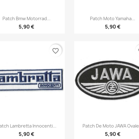
Aperçu rapide
Aperçu rapide


Patch Bmw Motorrad...
Patch Moto Yamaha...
5,90 €
5,90 €
favorite_border
fa
Aperçu rapide
Aperçu rapide


atch Lambretta Innocenti...
Patch De Moto JAWA Ovale.
5,90 €
5,90 €