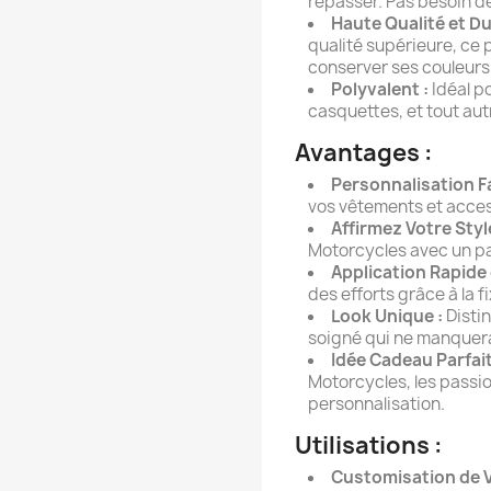
repasser. Pas besoin de
Haute Qualité et Dur
qualité supérieure, ce 
conserver ses couleurs 
Polyvalent :
Idéal po
casquettes, et tout aut
Avantages :
Personnalisation Fa
vos vêtements et acces
Affirmez Votre Style
Motorcycles avec un pa
Application Rapide 
des efforts grâce à la f
Look Unique :
Disti
soigné qui ne manquera 
Idée Cadeau Parfait
Motorcycles, les passi
personnalisation.
Utilisations :
Customisation de 