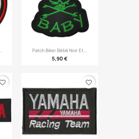
Aperçu rapide

..
Patch Biker Bébé Noir Et...
5,90 €
vorite_border
favorite_border