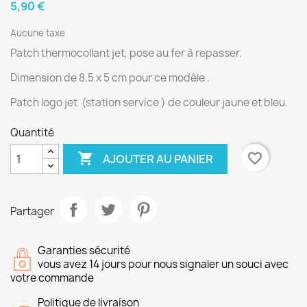
5,90 €
Aucune taxe
Patch thermocollant jet, pose au fer à repasser.
Dimension de 8.5 x 5 cm pour ce modèle .
Patch logo jet (station service ) de couleur jaune et bleu.
Quantité

favorite_border
AJOUTER AU PANIER
Partager
Garanties sécurité
vous avez 14 jours pour nous signaler un souci avec
votre commande
Politique de livraison