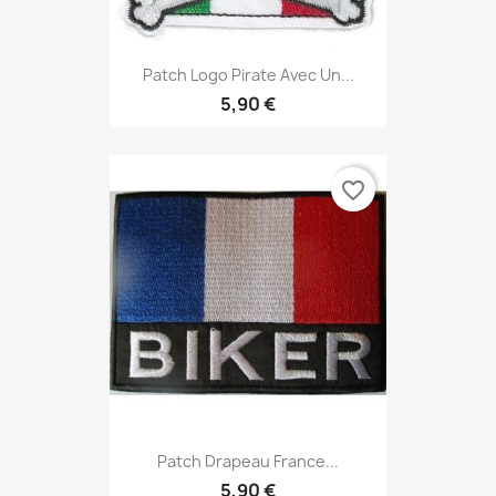
Patch Logo Pirate Avec Un...
5,90 €
favorite_border
Patch Drapeau France...
5,90 €