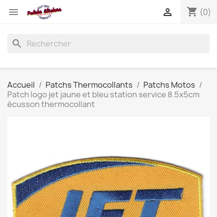
shopping_cart


(0)
search
Accueil
Patchs Thermocollants
Patchs Motos
Patch logo jet jaune et bleu station service 8.5x5cm
écusson thermocollant