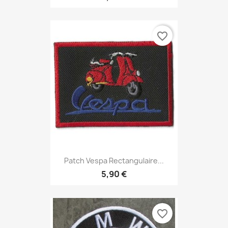
favorite_border
Patch Vespa Rectangulaire...
5,90 €
favorite_border