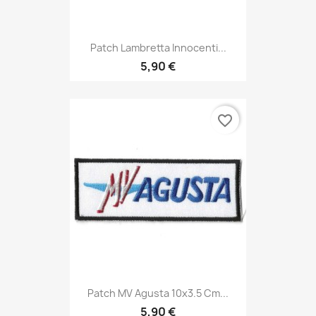
Patch Lambretta Innocenti...
5,90 €
favorite_border
Patch MV Agusta 10x3.5 Cm...
5,90 €