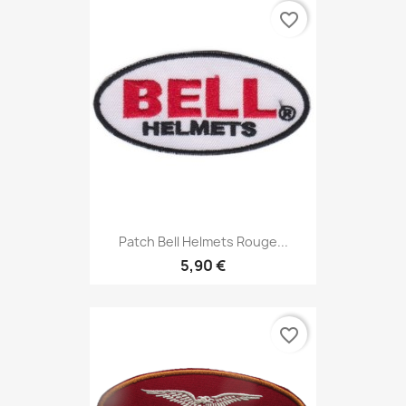
favorite_border
Patch Bell Helmets Rouge...
5,90 €
favorite_border