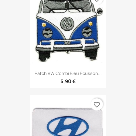
Patch VW Combi Bleu Écusson...
5,90 €
favorite_border