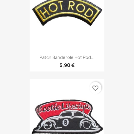
Patch Banderole Hot Rod...
5,90 €
favorite_border