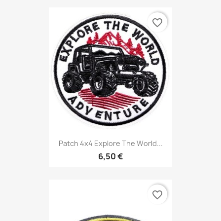
favorite_border
Patch 4x4 Explore The World...
6,50 €
favorite_border