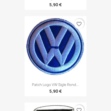
5,90 €
favorite_border
Patch Logo VW Sigle Rond...
5,90 €
favorite_border