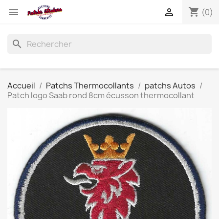
shopping_cart


(0)
search
Accueil
Patchs Thermocollants
patchs Autos
Patch logo Saab rond 8cm écusson thermocollant