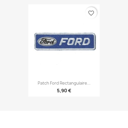
favorite_border
Patch Ford Rectangulaire...
5,90 €