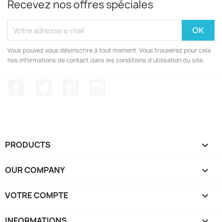
Recevez nos offres spéciales
Vous pouvez vous désinscrire à tout moment. Vous trouverez pour cela
nos informations de contact dans les conditions d'utilisation du site.
Facebook
Twitter
Pinterest
Instagram
PRODUCTS

OUR COMPANY

VOTRE COMPTE

INFORMATIONS
keyboard_arrow_down