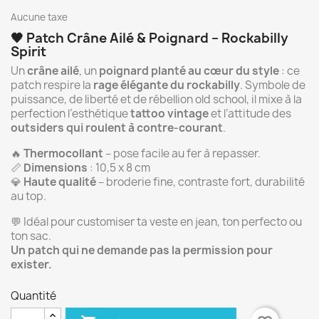
Aucune taxe
🖤 Patch Crâne Ailé & Poignard – Rockabilly
Spirit
Un
crâne ailé
, un
poignard planté au cœur du style
: ce
patch respire la
rage élégante du rockabilly
. Symbole de
puissance, de liberté et de rébellion old school, il mixe à la
perfection l’esthétique
tattoo vintage
et l’attitude des
outsiders qui roulent à contre-courant
.
🔥
Thermocollant
– pose facile au fer à repasser.
📏
Dimensions
: 10,5 x 8 cm
💎
Haute qualité
– broderie fine, contraste fort, durabilité
au top.
💬 Idéal pour customiser ta veste en jean, ton perfecto ou
ton sac.
Un patch qui ne demande pas la permission pour
exister.
Quantité