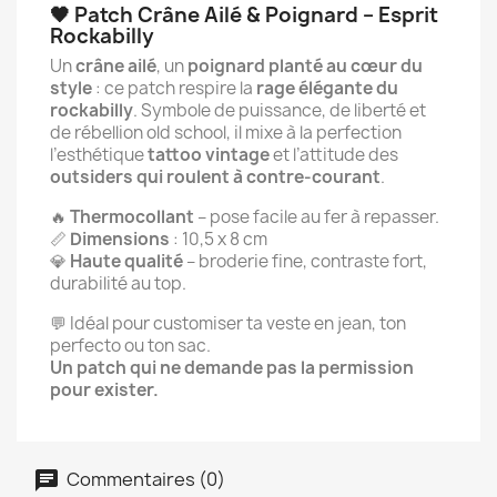
🖤 Patch Crâne Ailé & Poignard – Esprit
Rockabilly
Un
crâne ailé
, un
poignard planté au cœur du
style
: ce patch respire la
rage élégante du
rockabilly
. Symbole de puissance, de liberté et
de rébellion old school, il mixe à la perfection
l’esthétique
tattoo vintage
et l’attitude des
outsiders qui roulent à contre-courant
.
🔥
Thermocollant
– pose facile au fer à repasser.
📏
Dimensions
: 10,5 x 8 cm
💎
Haute qualité
– broderie fine, contraste fort,
durabilité au top.
💬 Idéal pour customiser ta veste en jean, ton
perfecto ou ton sac.
Un patch qui ne demande pas la permission
pour exister.
Commentaires (0)