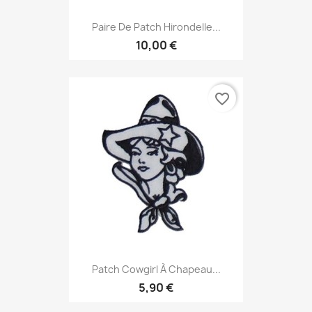
Paire De Patch Hirondelle...
10,00 €
favorite_border
Patch Cowgirl À Chapeau...
5,90 €