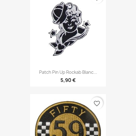
Patch Pin Up Rockab Blanc...
5,90 €
favorite_border