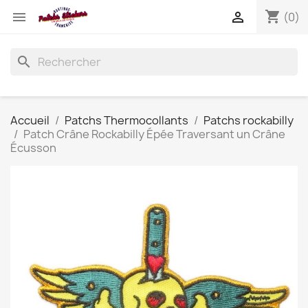
shopping_cart


(0)
search
Accueil
Patchs Thermocollants
Patchs rockabilly
Patch Crâne Rockabilly Épée Traversant un Crâne
Écusson