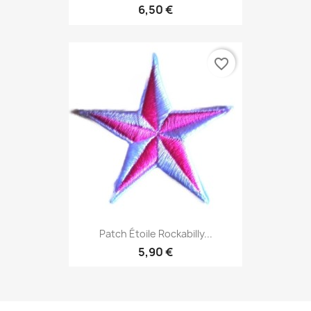
6,50 €
favorite_border
Patch Étoile Rockabilly...
5,90 €