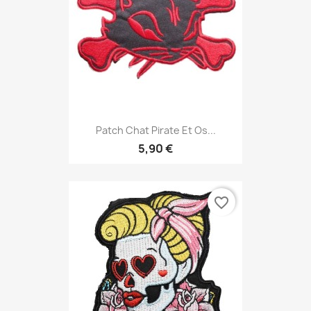
Patch Chat Pirate Et Os...
5,90 €
favorite_border