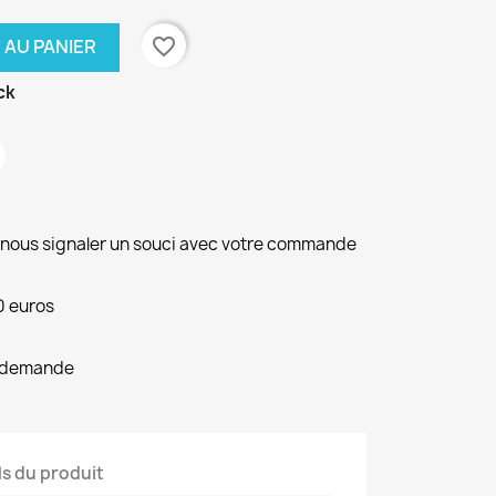
favorite_border
 AU PANIER
ck
r nous signaler un souci avec votre commande
0 euros
le demande
ls du produit