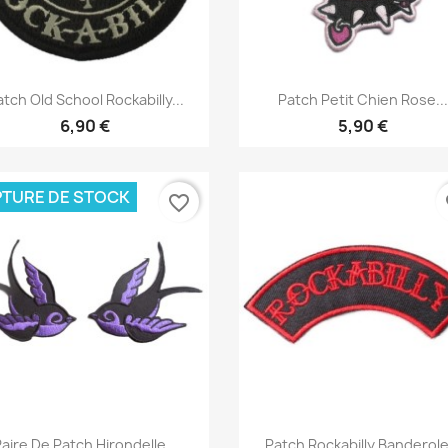
Aperçu rapide
Aperçu rapide


tch Old School Rockabilly...
Patch Petit Chien Rose...
6,90 €
5,90 €
TURE DE STOCK
favorite_border
fa
Aperçu rapide
Aperçu rapide


aire De Patch Hirondelle...
Patch Rockabilly Banderole.