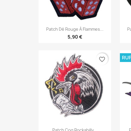
Aperçu rapide

Patch Dé Rouge À Flammes...
Pa
5,90 €
RUP
favorite_border
Aperçu rapide

Patch Coq Rockabilly...
P