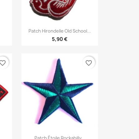
Aperçu rapide

Patch Hirondelle Old School...
5,90 €
vorite_border
favorite_border
Aperçu rapide

..
Patch Étoile Rockabilly...