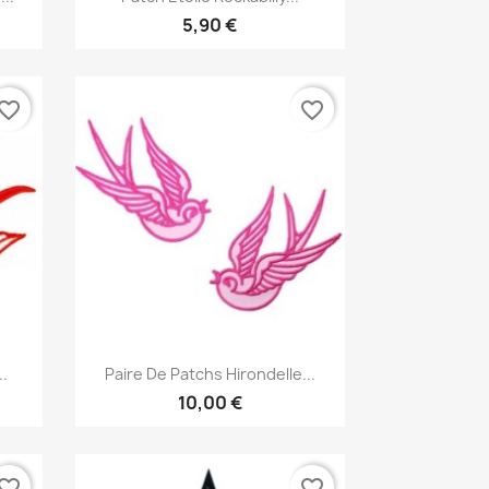
5,90 €
vorite_border
favorite_border
Aperçu rapide

..
Paire De Patchs Hirondelle...
10,00 €
vorite_border
favorite_border