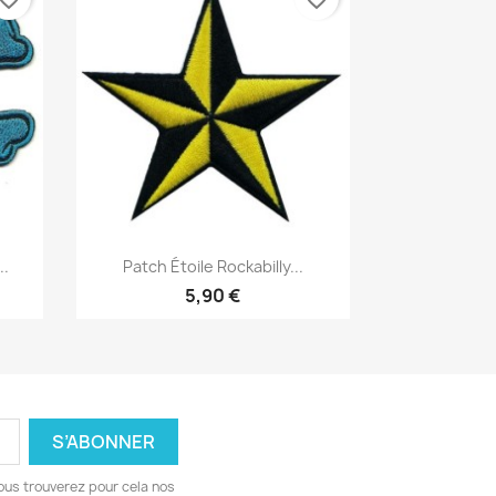
Aperçu rapide

..
Patch Étoile Rockabilly...
5,90 €
ous trouverez pour cela nos