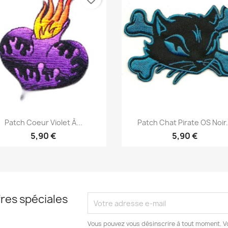
Aperçu rapide
Aperçu rapide


Patch Coeur Violet À...
Patch Chat Pirate OS Noir.
5,90 €
5,90 €
res spéciales
Vous pouvez vous désinscrire à tout moment. V