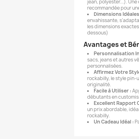
jean, polyester...). Un
recommandée pour une f
Dimensions Idéales
envahissante, s'adaptan
les dimensions exactes
dessous)
Avantages et Bé
Personnalisation I
sacs, jeans et autres 
personnalisées.
Affirmez Votre Style
rockabilly, le style pin
originalité.
Facile à Utiliser :
App
débutants en customis
Excellent Rapport Q
un prix abordable, idéa
rockabilly.
Un Cadeau Idéal :
Pa