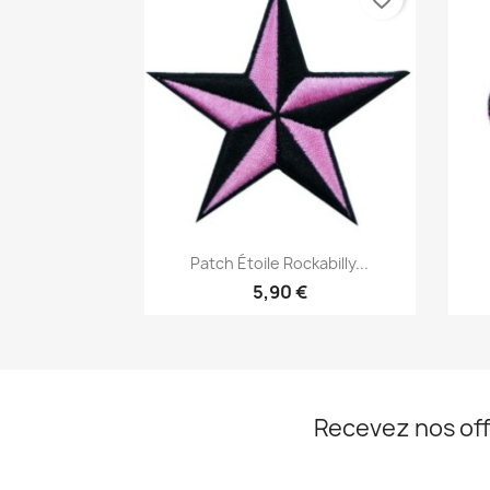
Aperçu rapide

Patch Étoile Rockabilly...
5,90 €
Recevez nos off