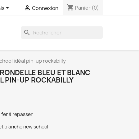
shopping_cart


Panier
(0)
is
Connexion
search
chool idéal pin-up rockabilly
IRONDELLE BLEU ET BLANC
L PIN-UP ROCKABILLY
 fer à repasser
 et blanche new school