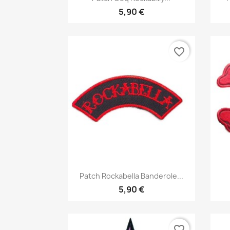
5,90 €
favorite_border
Aperçu rapide

Patch Rockabella Banderole...
5,90 €
favorite_border