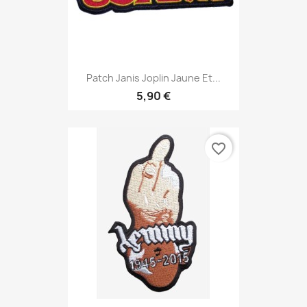
Patch Janis Joplin Jaune Et...
5,90 €
favorite_border