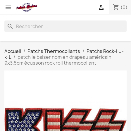
shopping_cart


(0)
search
Accueil
Patchs Thermocollants
Patchs Rock-I-J-
k-L
patch le baiser nom en drapeau américain
9x3.5cm écusson rock roll thermocollant