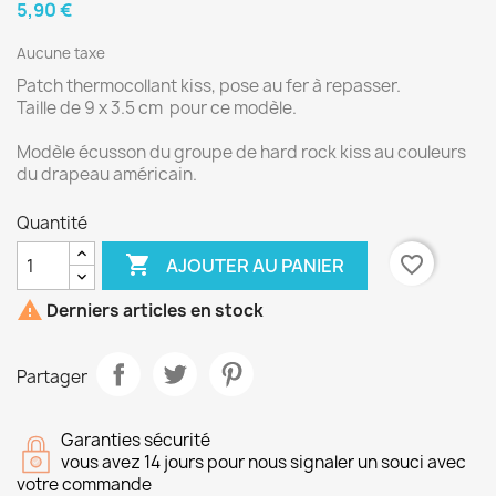
5,90 €
Aucune taxe
Patch thermocollant kiss, pose au fer à repasser.
Taille de 9 x 3.5 cm pour ce modèle.
Modèle écusson du groupe de hard rock kiss au couleurs
du drapeau américain.
Quantité

favorite_border
AJOUTER AU PANIER

Derniers articles en stock
Partager
Garanties sécurité
vous avez 14 jours pour nous signaler un souci avec
votre commande