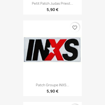
Petit Patch Judas Priest...
5,90 €
favorite_border
Patch Groupe INXS...
5,90 €