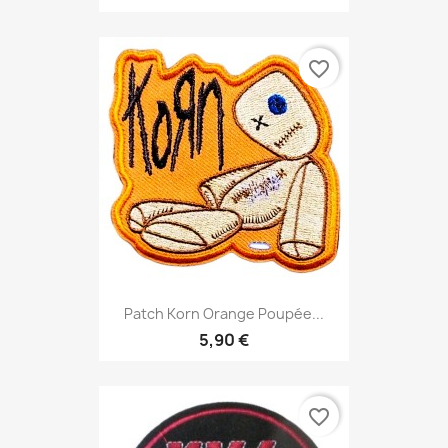
favorite_border
Patch Korn Orange Poupée...
5,90 €
favorite_border