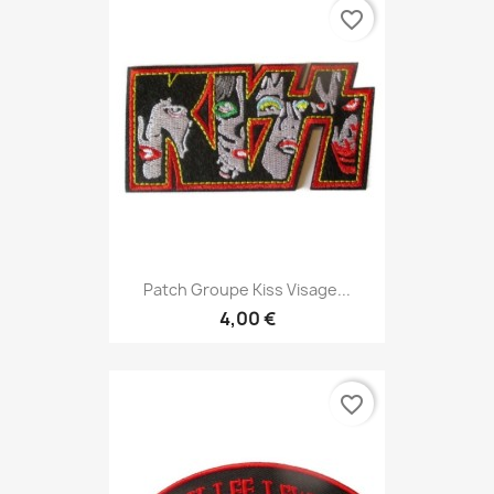
favorite_border
Patch Groupe Kiss Visage...
4,00 €
favorite_border