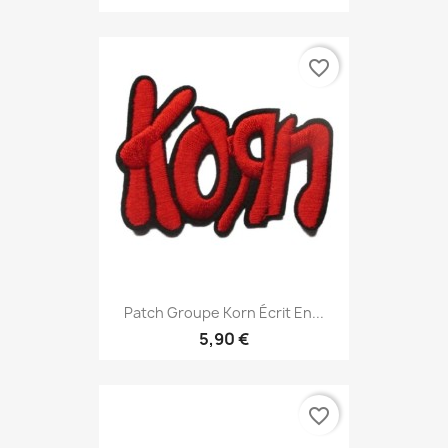
favorite_border
Patch Groupe Korn Écrit En...
5,90 €
favorite_border