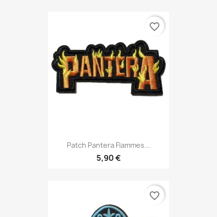
favorite_border
Patch Pantera Flammes...
5,90 €
favorite_border