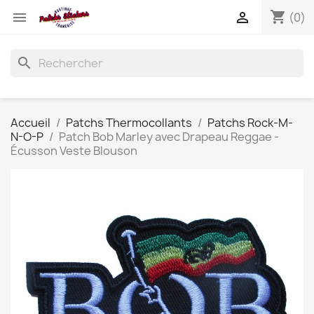
shopping_cart


(0)
search
Accueil
Patchs Thermocollants
Patchs Rock-M-
N-O-P
Patch Bob Marley avec Drapeau Reggae -
Écusson Veste Blouson