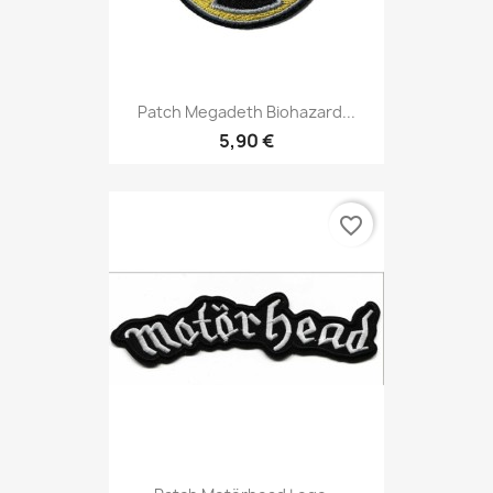
Patch Megadeth Biohazard...
5,90 €
favorite_border