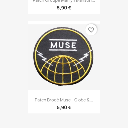
Patch Groupe Marilyn Manson...
5,90 €
favorite_border
Patch Brodé Muse - Globe &...
5,90 €