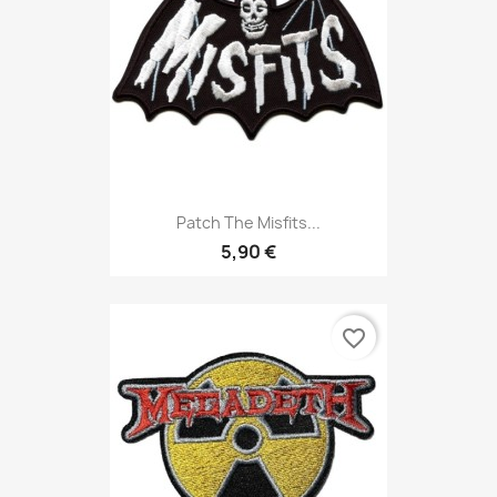
Patch The Misfits...
5,90 €
favorite_border