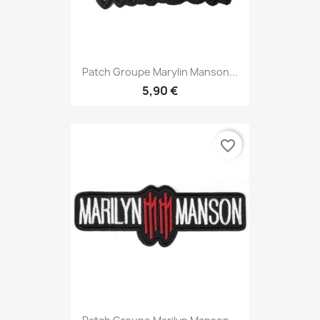
Patch Groupe Marylin Manson...
5,90 €
favorite_border