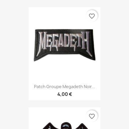
favorite_border
Patch Groupe Megadeth Noir...
4,00 €
favorite_border