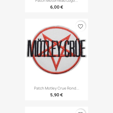
Patch Motörhead Logo...
6,00 €
favorite_border
Patch Motley Crue Rond...
5,90 €