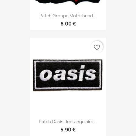
Patch Groupe Motörhead...
6,00 €
favorite_border
Patch Oasis Rectangulaire...
5,90 €