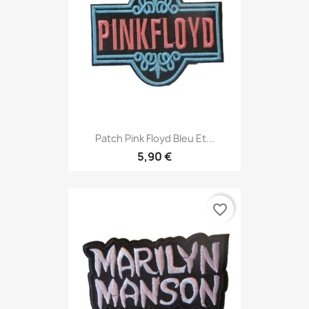
Patch Pink Floyd Bleu Et...
5,90 €
favorite_border