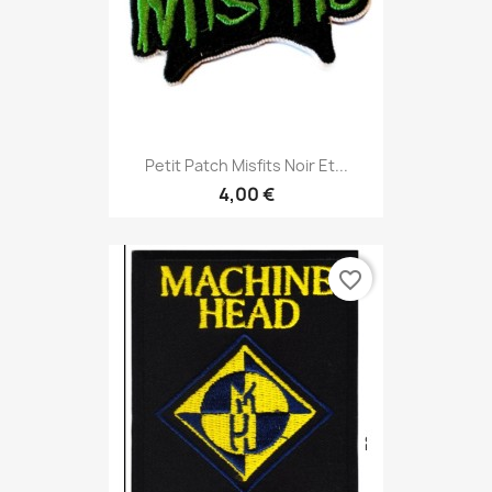
Petit Patch Misfits Noir Et...
4,00 €
favorite_border