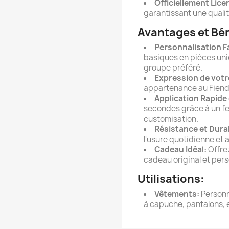
Officiellement Lice
garantissant une qualit
Avantages et Bé
Personnalisation Fa
basiques en pièces uniqu
groupe préféré.
Expression de votr
appartenance au Fiend 
Application Rapide 
secondes grâce à un fer
customisation.
Résistance et Durab
l'usure quotidienne et 
Cadeau Idéal:
Offrez
cadeau original et pers
Utilisations:
Vêtements:
Personna
à capuche, pantalons, 