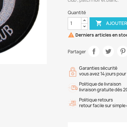
club , patch noir et blanc.
Quantité

AJOUTER

Derniers articles en sto
Partager
Garanties sécurité
vous avez 14 jours pou
Politique de livraison
livraison gratuite dés 2
Politique retours
retour facile sur simp