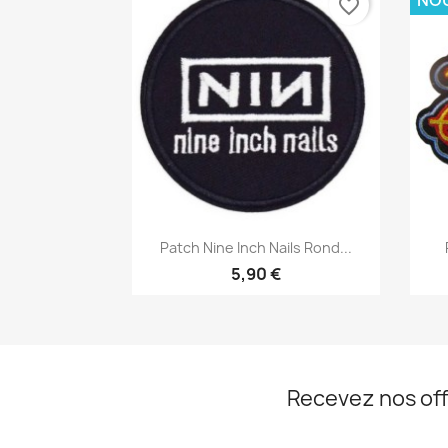
favorite_border
Aperçu rapide

Patch Nine Inch Nails Rond...
5,90 €
Recevez nos off