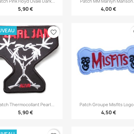


tch Pink Floyd Ovale Dark...
Patch MM Marilyn Manson.
5,90 €
4,00 €
UVEAU
favorite_border
fa
Aperçu rapide
Aperçu rapide


atch Thermocollant Pearl...
Patch Groupe Misfits Logo.
5,90 €
4,50 €
UVEAU