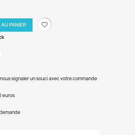
favorite_border
 AU PANIER
ck
r nous signaler un souci avec votre commande
0 euros
le demande