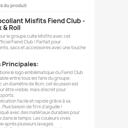
ls du produit
ollant Misfits Fiend Club -
 & Roll
ur le groupe culte Misfits avec cet
iciel Fiend Club ! Parfait pour
ents, sacs et accessoires avec une touche
 Principales:
bore le logo emblématique du Fiend Club
able entre tous les fans du groupe.
 un diamètre de 8cm, cet écusson est
 être visible, mais discret pour
upports.
ication facile et rapide grâce à sa
lus besoin de fil ni d'aiguille !
iqué avec des matériaux durables pour
 dans le temps. Les couleurs vives
e après plusieurs lavages.