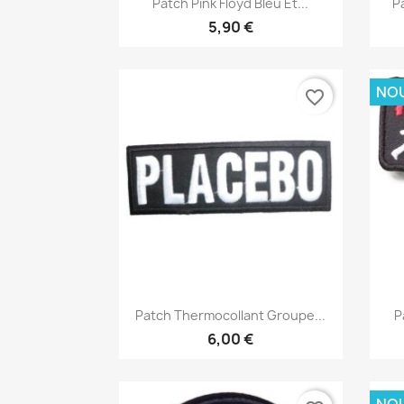

Patch Pink Floyd Bleu Et...
Pa
5,90 €
NO
favorite_border
Aperçu rapide

Patch Thermocollant Groupe...
P
6,00 €
NO