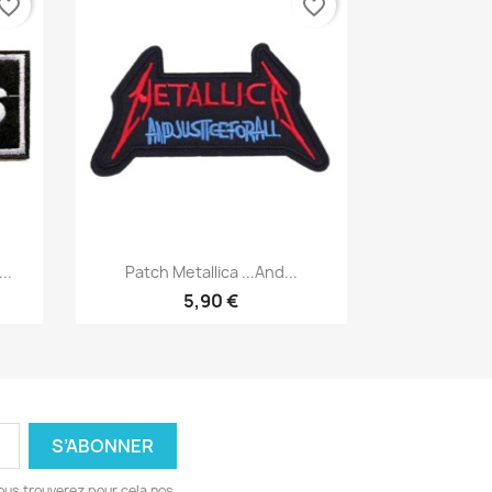
vorite_border
favorite_border
Aperçu rapide

..
Patch Metallica ...And...
5,90 €
ous trouverez pour cela nos