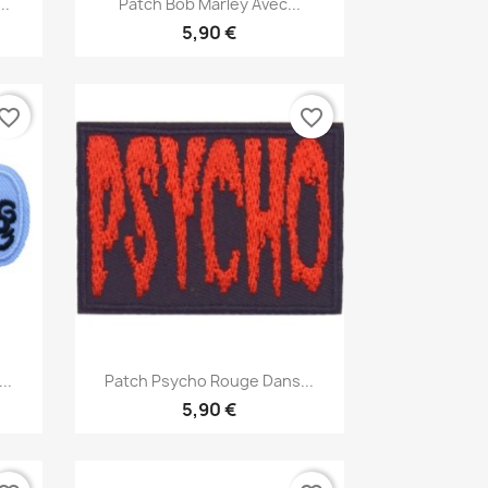

..
Patch Bob Marley Avec...
5,90 €
vorite_border
favorite_border
Aperçu rapide

..
Patch Psycho Rouge Dans...
5,90 €