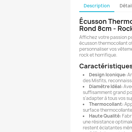
Description
Détai
Écusson Thermoc
Rond 8cm - Rock
Affichez votre passion po
écusson thermocollant off
personnaliser vos vêtem
rock et horrifique.
Caractéristiques
Design Iconique:
Ar
des Misfits, reconnaiss
Diamètre Idéal:
Avec
suffisamment grand pour
s'adapter à tous vos s
Thermocollant:
Appl
surface thermocollante. P
Haute Qualité:
Fabr
une résistance optimale
restent éclatantes mêm