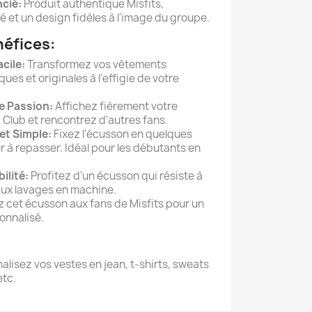
ncié:
Produit authentique Misfits,
é et un design fidèles à l'image du groupe.
néfices:
cile:
Transformez vos vêtements
es et originales à l'effigie de votre
e Passion:
Affichez fièrement votre
Club et rencontrez d'autres fans.
et Simple:
Fixez l'écusson en quelques
 à repasser. Idéal pour les débutants en
ilité:
Profitez d'un écusson qui résiste à
aux lavages en machine.
 cet écusson aux fans de Misfits pour un
onnalisé.
lisez vos vestes en jean, t-shirts, sweats
etc.