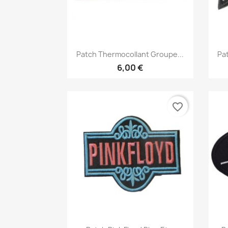
Aperçu rapide

Patch Thermocollant Groupe...
Pa
6,00 €
favorite_border
Aperçu rapide