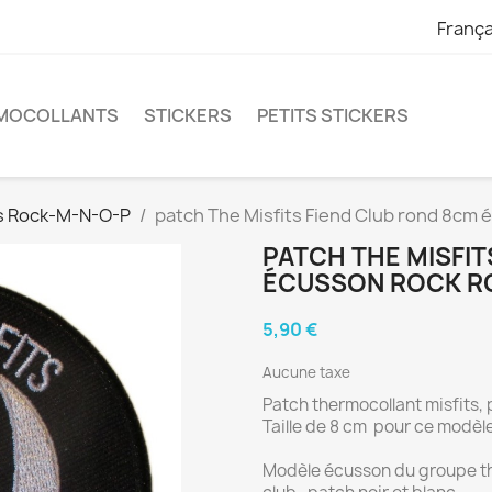
França
RMOCOLLANTS
STICKERS
PETITS STICKERS
s Rock-M-N-O-P
patch The Misfits Fiend Club rond 8cm é
PATCH THE MISFIT
ÉCUSSON ROCK R
5,90 €
Aucune taxe
Patch thermocollant misfits, 
Taille de 8 cm pour ce modèle
Modèle écusson du groupe the