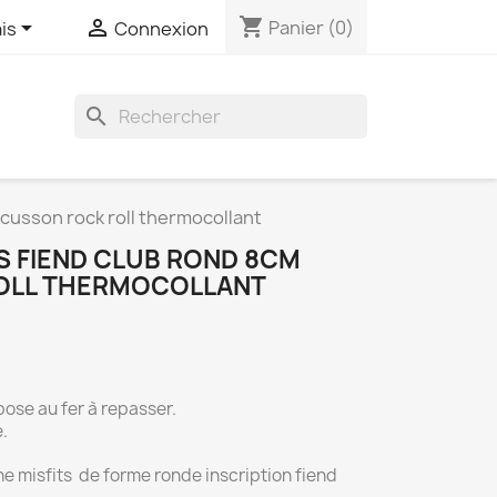
shopping_cart


Panier
(0)
is
Connexion
search
cusson rock roll thermocollant
S FIEND CLUB ROND 8CM
OLL THERMOCOLLANT
pose au fer à repasser.
.
 misfits de forme ronde inscription fiend