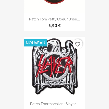
Patch Tom Petty Coeur Brisé...
5,90 €
NOUVEAU
favorite_border
Patch Thermocollant Slayer...