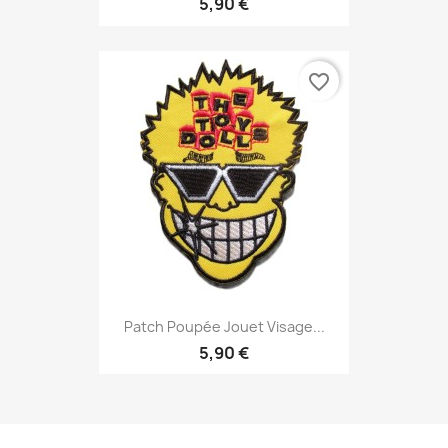
5,90 €
favorite_border
Patch Poupée Jouet Visage...
5,90 €