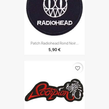
Patch Radiohead Rond Noir...
5,90 €
favorite_border