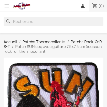
shopping_cart


(0)
search
Accueil
Patchs Thermocollants
Patchs Rock-Q-R-
S-T
Patch SUN coq avec guitare 7.5x7.5 cm écusson
rock roll thermocollant