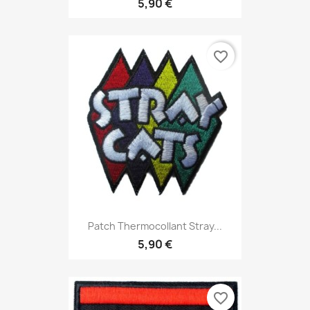
5,90 €
favorite_border
Patch Thermocollant Stray...
5,90 €
favorite_border