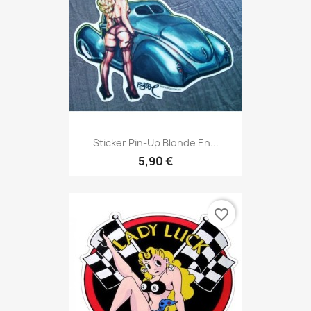
Sticker Pin-Up Blonde En...
5,90 €
favorite_border