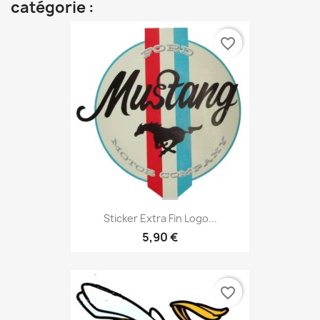
catégorie :
favorite_border
Sticker Extra Fin Logo...
5,90 €
favorite_border