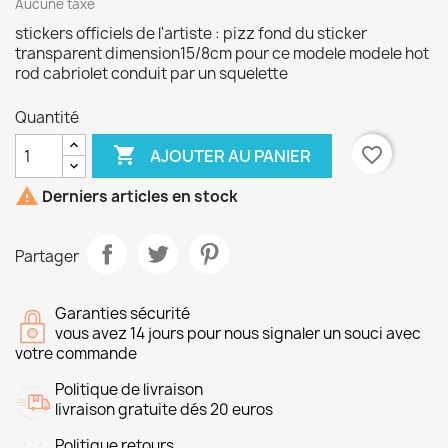
Aucune taxe
stickers officiels de l'artiste : pizz fond du sticker
transparent dimension15/8cm pour ce modele modele hot
rod cabriolet conduit par un squelette
Quantité

favorite_border
AJOUTER AU PANIER

Derniers articles en stock
Partager
Garanties sécurité
vous avez 14 jours pour nous signaler un souci avec
votre commande
Politique de livraison
livraison gratuite dés 20 euros
Politique retours