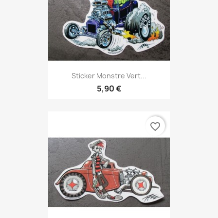
Sticker Monstre Vert...
5,90 €
favorite_border