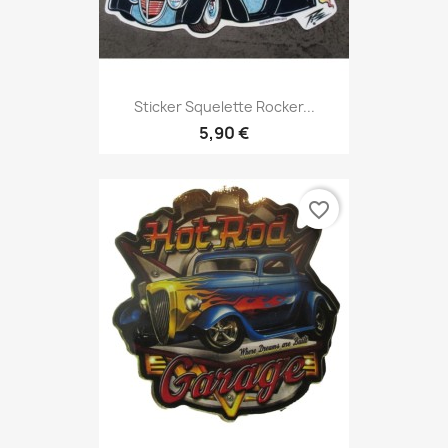
Sticker Squelette Rocker...
5,90 €
favorite_border