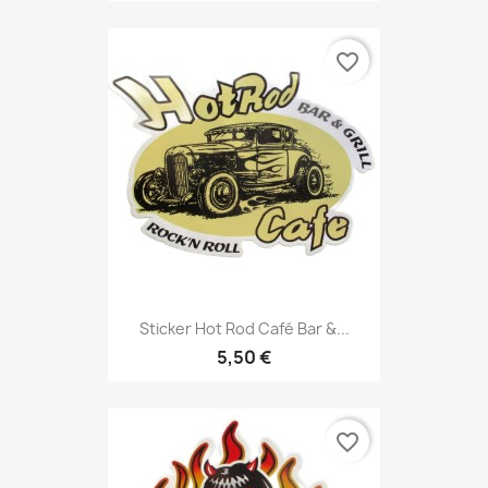
favorite_border
Sticker Hot Rod Café Bar &...
5,50 €
favorite_border