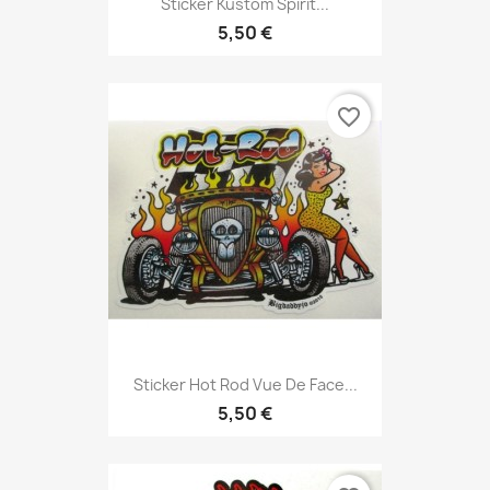
Sticker Kustom Spirit...
5,50 €
favorite_border
Sticker Hot Rod Vue De Face...
5,50 €