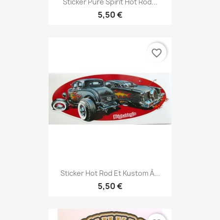
Sticker Pure Spirit Hot Rod...
5,50 €
favorite_border
Sticker Hot Rod Et Kustom À...
5,50 €