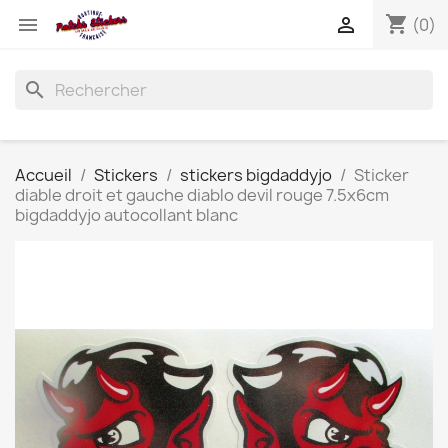
shopping_cart


(0)
search
Accueil
Stickers
stickers bigdaddyjo
Sticker
diable droit et gauche diablo devil rouge 7.5x6cm
bigdaddyjo autocollant blanc