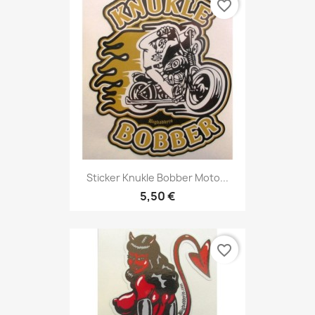
favorite_border
Sticker Knukle Bobber Moto...
5,50 €
favorite_border