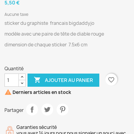
5,50 €
Aucune taxe
sticker du graphiste francais bigdaddyjo
modèle avec une paire de tête de diable rouge
dimension de chaque sticker 7.5x6 cm
Quantité

favorite_border
AJOUTER AU PANIER

Derniers articles en stock
Partager
Garanties sécurité
vous avez 14 jours pour nous signaler un souci avec