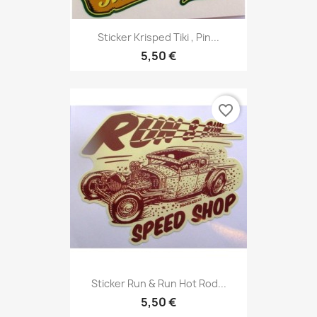
Sticker Krisped Tiki , Pin...
5,50 €
favorite_border
Sticker Run & Run Hot Rod...
5,50 €