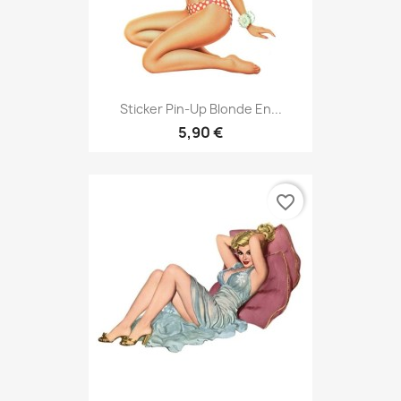
Sticker Pin-Up Blonde En...
5,90 €
favorite_border