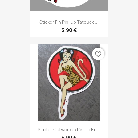
Sticker Fin Pin-Up Tatouée...
5,90 €
favorite_border
Sticker Catwoman Pin Up En...
5,90 €