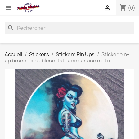
shopping_cart


(0)
search
Accueil
Stickers
Stickers Pin Ups
Sticker pin-
up brune, peau bleue, tatouée sur une moto