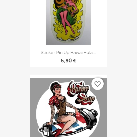
Sticker Pin Up Hawaï Hula...
5,90 €
favorite_border