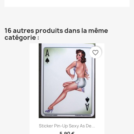
16 autres produits dans la même
catégorie :
favorite_border
Sticker Pin-Up Sexy As De...
5,90 €