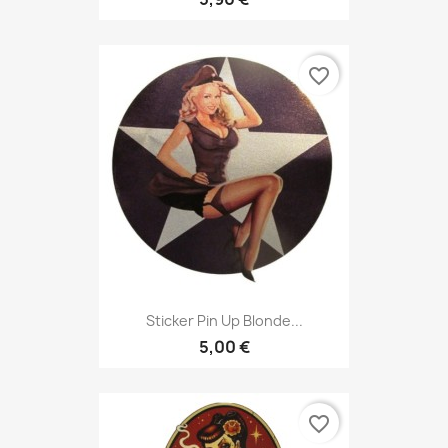
favorite_border
Sticker Pin Up Blonde...
5,00 €
favorite_border