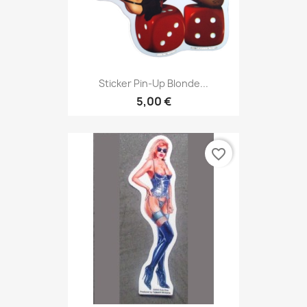
Sticker Pin-Up Blonde...
5,00 €
favorite_border