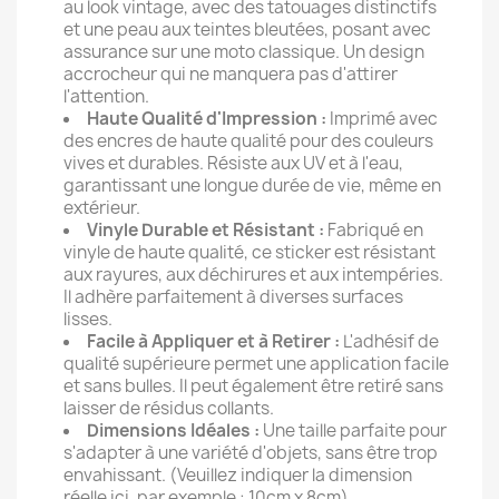
au look vintage, avec des tatouages distinctifs
et une peau aux teintes bleutées, posant avec
assurance sur une moto classique. Un design
accrocheur qui ne manquera pas d'attirer
l'attention.
Haute Qualité d'Impression :
Imprimé avec
des encres de haute qualité pour des couleurs
vives et durables. Résiste aux UV et à l'eau,
garantissant une longue durée de vie, même en
extérieur.
Vinyle Durable et Résistant :
Fabriqué en
vinyle de haute qualité, ce sticker est résistant
aux rayures, aux déchirures et aux intempéries.
Il adhère parfaitement à diverses surfaces
lisses.
Facile à Appliquer et à Retirer :
L'adhésif de
qualité supérieure permet une application facile
et sans bulles. Il peut également être retiré sans
laisser de résidus collants.
Dimensions Idéales :
Une taille parfaite pour
s'adapter à une variété d'objets, sans être trop
envahissant. (Veuillez indiquer la dimension
réelle ici, par exemple : 10cm x 8cm).