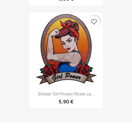
favorite_border
Sticker Girl Power Rosie La...
5,90 €