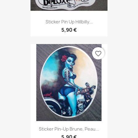
Sticker Pin Up Hillbilly...
5,90 €
favorite_border
Sticker Pin-Up Brune, Peau...
5,90 €