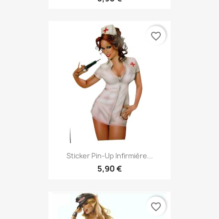
favorite_border
Sticker Pin-Up Infirmière...
5,90 €
favorite_border