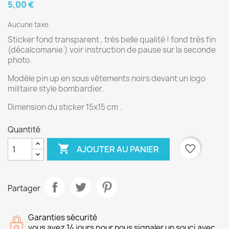
5,00 €
Aucune taxe
Sticker fond transparent , très belle qualité ! fond très fin
(décalcomanie ) voir instruction de pause sur la seconde
photo.
Modèle pin up en sous vêtements noirs devant un logo
militaire style bombardier.
Dimension du sticker 15x15 cm .
Quantité

favorite_border
AJOUTER AU PANIER
Partager
Garanties sécurité
vous avez 14 jours pour nous signaler un souci avec