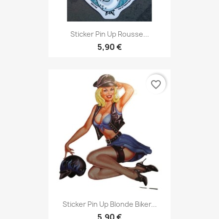
Sticker Pin Up Rousse...
5,90 €
favorite_border
Sticker Pin Up Blonde Biker...
5,90 €