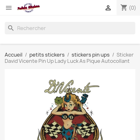
shopping_cart


(0)
search
Accueil
petits stickers
stickers pin ups
Sticker
David Vicente Pin Up Lady Luck As Pique Autocollant