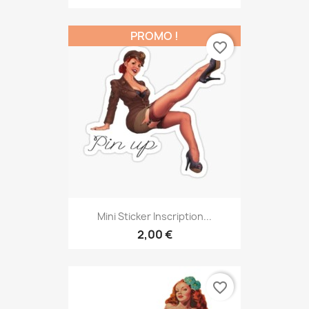
PROMO !
favorite_border
Mini Sticker Inscription...
2,00 €
favorite_border