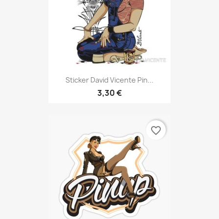
Sticker David Vicente Pin...
3,30 €
favorite_border