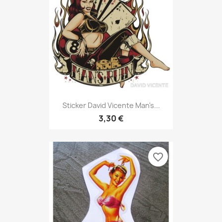
Sticker David Vicente Man's...
3,30 €
favorite_border