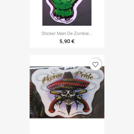
Sticker Main De Zombie...
5,90 €
favorite_border