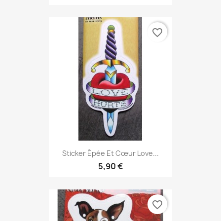
favorite_border
Sticker Épée Et Cœur Love...
5,90 €
favorite_border