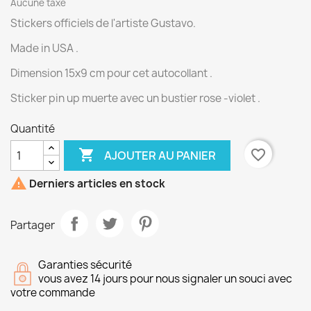
Aucune taxe
Stickers officiels de l'artiste Gustavo.
Made in USA .
Dimension 15x9 cm pour cet autocollant .
Sticker pin up muerte avec un bustier rose -violet .
Quantité

favorite_border
AJOUTER AU PANIER

Derniers articles en stock
Partager
Garanties sécurité
vous avez 14 jours pour nous signaler un souci avec
votre commande