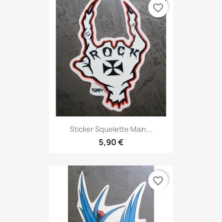
favorite_border
Sticker Squelette Main...
5,90 €
favorite_border