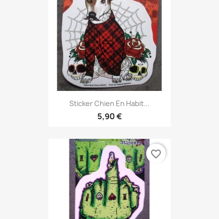
Sticker Chien En Habit...
5,90 €
favorite_border