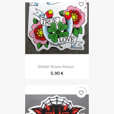
favorite_border
Sticker Roses Amour...
5,90 €
favorite_border