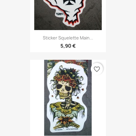
Sticker Squelette Main...
5,90 €
favorite_border