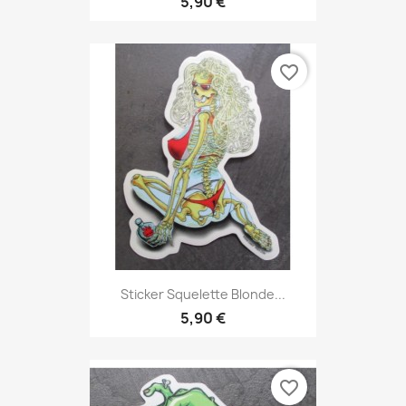
5,90 €
favorite_border
Sticker Squelette Blonde...
5,90 €
favorite_border