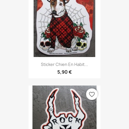
Sticker Chien En Habit...
5,90 €
favorite_border