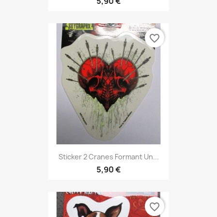
5,90 €
favorite_border
Sticker 2 Cranes Formant Un...
5,90 €
favorite_border