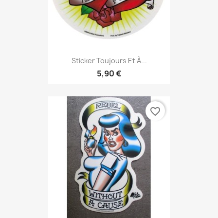
Sticker Toujours Et À...
5,90 €
favorite_border