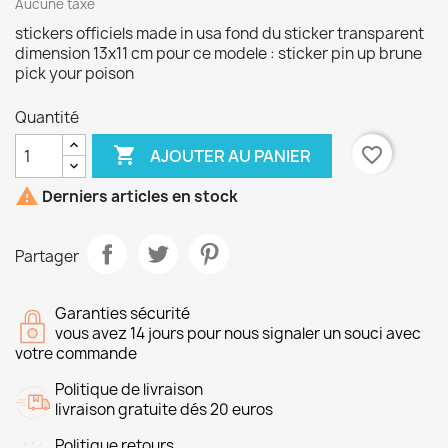
Aucune taxe
stickers officiels made in usa fond du sticker transparent
dimension 13x11 cm pour ce modele : sticker pin up brune
pick your poison
Quantité

favorite_border
AJOUTER AU PANIER

Derniers articles en stock
Partager
Garanties sécurité
vous avez 14 jours pour nous signaler un souci avec
votre commande
Politique de livraison
livraison gratuite dés 20 euros
Politique retours