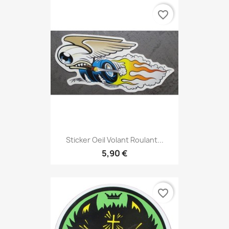
favorite_border
Sticker Oeil Volant Roulant...
5,90 €
favorite_border