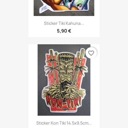
Sticker Tiki Kahuna...
5,90 €
favorite_border
Sticker Kon Tiki 14.5x9.5cm...