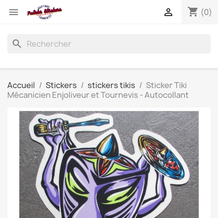
shopping_cart


(0)
search
Accueil
Stickers
stickers tikis
Sticker Tiki
Mécanicien Enjoliveur et Tournevis - Autocollant