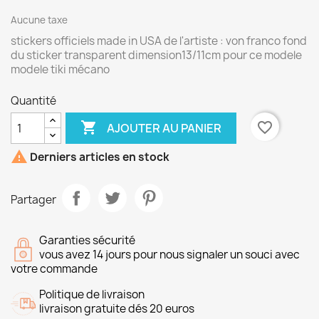
Aucune taxe
stickers officiels made in USA de l'artiste : von franco fond
du sticker transparent dimension13/11cm pour ce modele
modele tiki mécano
Quantité

favorite_border
AJOUTER AU PANIER

Derniers articles en stock
Partager
Garanties sécurité
vous avez 14 jours pour nous signaler un souci avec
votre commande
Politique de livraison
livraison gratuite dés 20 euros