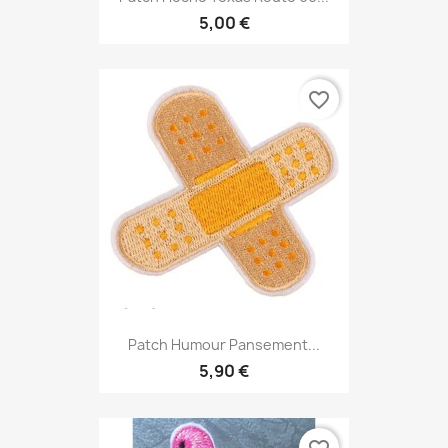
5,00 €
favorite_border
Patch Humour Pansement...
5,90 €