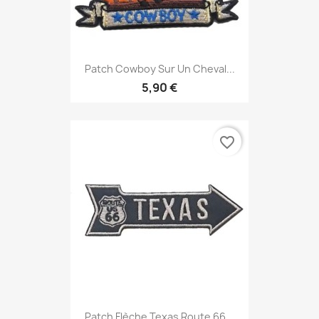
Patch Cowboy Sur Un Cheval...
5,90 €
favorite_border
Patch Flèche Texas Route 66...