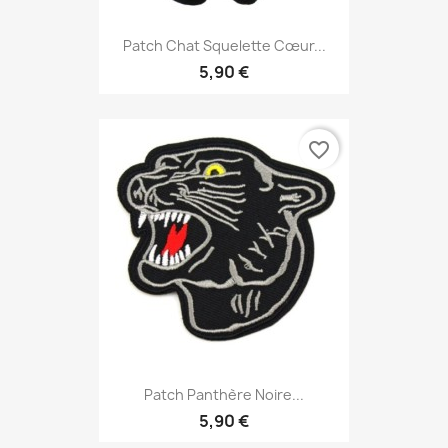
Patch Chat Squelette Cœur...
5,90 €
favorite_border
Patch Panthère Noire...
5,90 €