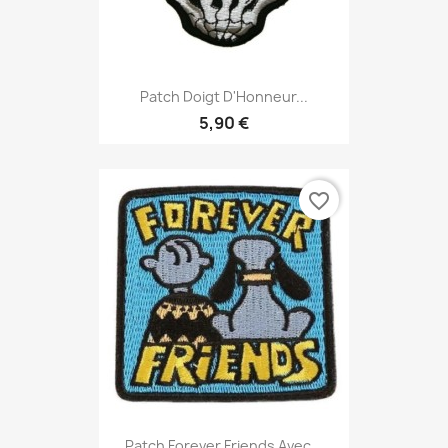
Patch Doigt D'Honneur...
5,90 €
favorite_border
Patch Forever Friends Avec...