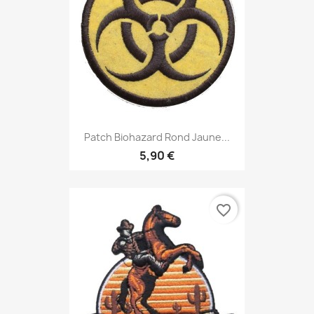
Patch Biohazard Rond Jaune...
5,90 €
favorite_border