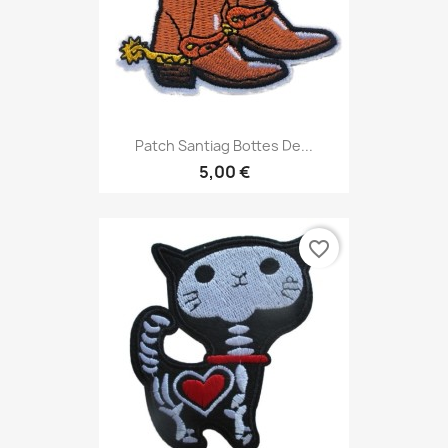
Patch Santiag Bottes De...
5,00 €
favorite_border