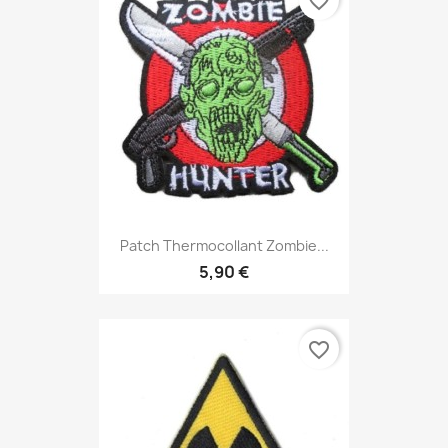
favorite_border
Patch Thermocollant Zombie...
5,90 €
favorite_border