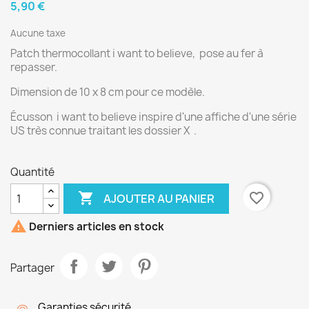
5,90 €
Aucune taxe
Patch thermocollant i want to believe, pose au fer à
repasser.
Dimension de 10 x 8 cm pour ce modèle.
Écusson i want to believe inspire d'une affiche d'une série
US très connue traitant les dossier X .
Quantité

favorite_border
AJOUTER AU PANIER

Derniers articles en stock
Partager
Garanties sécurité