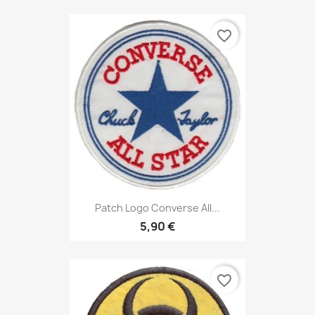
favorite_border
Patch Logo Converse All...
5,90 €
favorite_border