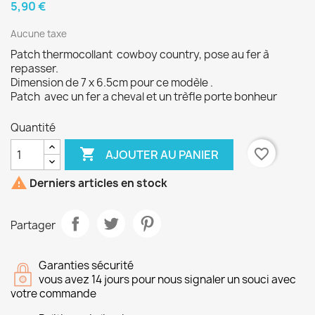
5,90 €
Aucune taxe
Patch thermocollant cowboy country, pose au fer à
repasser.
Dimension de 7 x 6.5cm pour ce modèle .
Patch avec un fer a cheval et un trèfle porte bonheur
Quantité

favorite_border
AJOUTER AU PANIER

Derniers articles en stock
Partager
Garanties sécurité
vous avez 14 jours pour nous signaler un souci avec
votre commande