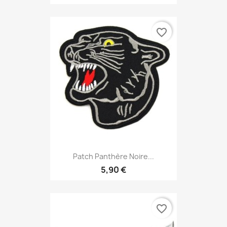
favorite_border
Patch Panthère Noire...
5,90 €
favorite_border