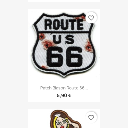
favorite_border
Patch Blason Route 66...
5,90 €
favorite_border