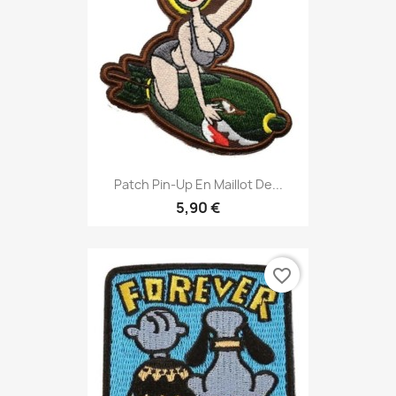
Patch Pin-Up En Maillot De...
5,90 €
favorite_border