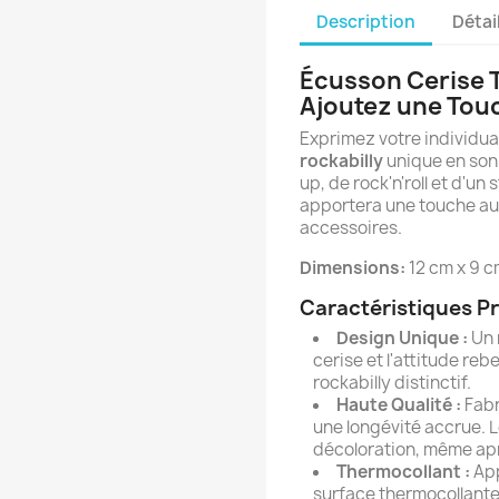
Description
Détai
Écusson Cerise T
Ajoutez une Touc
Exprimez votre individua
rockabilly
unique en son 
up, de rock'n'roll et d'un
apportera une touche aud
accessoires.
Dimensions:
12 cm x 9 
Caractéristiques Pr
Design Unique :
Un 
cerise et l'attitude reb
rockabilly distinctif.
Haute Qualité :
Fabr
une longévité accrue. L
décoloration, même apr
Thermocollant :
App
surface thermocollante