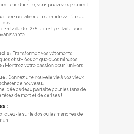
ation plus durable, vous pouvez également
our personnaliser une grande variété de
ires.
 :
Sa taille de 12x9 cm est parfaite pour
envahissante.
cile :
Transformez vos vêtements
ques et stylées en quelques minutes.
 :
Montrez votre passion pour l'univers
ue :
Donnez une nouvelle vie à vos vieux
 acheter de nouveaux.
e idée cadeau parfaite pour les fans de
de têtes de mort et de cerises !
es :
liquez-le sur le dos ou les manches de
r un