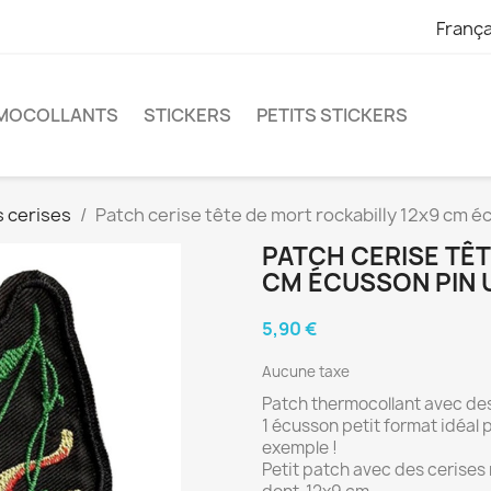
França
RMOCOLLANTS
STICKERS
PETITS STICKERS
 cerises
Patch cerise tête de mort rockabilly 12x9 cm é
PATCH CERISE TÊT
CM ÉCUSSON PIN 
5,90 €
Aucune taxe
Patch thermocollant avec des 
1 écusson petit format idéal
exemple !
Petit patch avec des cerises 