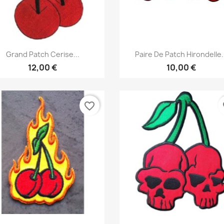
Aperçu rapide
Aperçu rapide


Grand Patch Cerise...
Paire De Patch Hirondelle.
12,00 €
10,00 €
favorite_border
fa