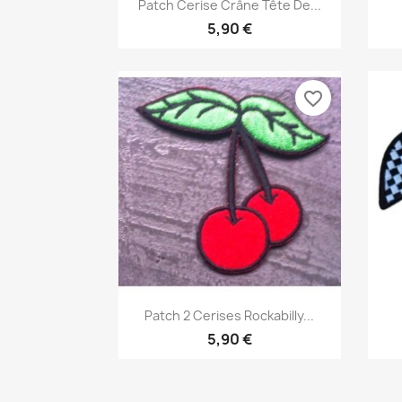
Aperçu rapide

Patch Cerise Crâne Tête De...
5,90 €
favorite_border
Aperçu rapide

Patch 2 Cerises Rockabilly...
5,90 €