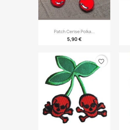
Aperçu rapide

Patch Cerise Polka...
5,90 €
favorite_border