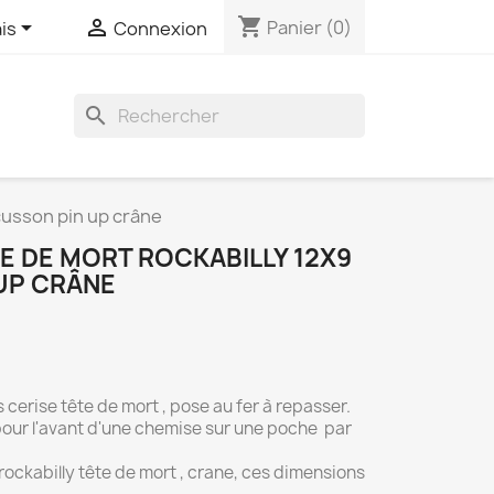
shopping_cart


Panier
(0)
is
Connexion
search
cusson pin up crâne
E DE MORT ROCKABILLY 12X9
UP CRÂNE
cerise tête de mort , pose au fer à repasser.
 pour l'avant d'une chemise sur une poche par
rockabilly tête de mort , crane, ces dimensions