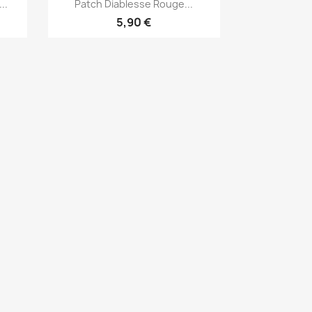
Aperçu rapide

..
Patch Diablesse Rouge...
5,90 €