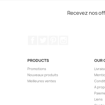
Recevez nos off
Facebook
Twitter
Pinterest
Instagram
PRODUCTS
OUR 
Promotions
Livrai
Nouveaux produits
Mentio
Meilleures ventes
Condit
A pro
Paieme
Liens