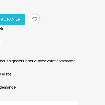
favorite_border
 AU PANIER
ck
r nous signaler un souci avec votre commande
0 euros
le demande