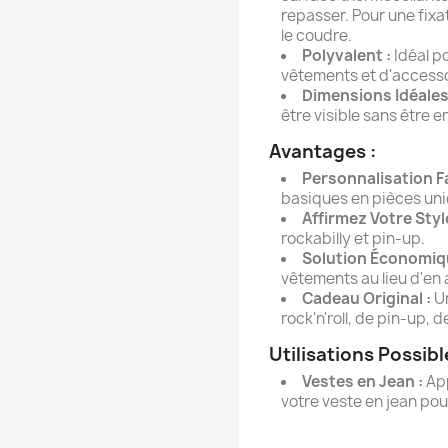
repasser. Pour une fix
le coudre.
Polyvalent :
Idéal p
vêtements et d'accesso
Dimensions Idéales
être visible sans être 
Avantages :
Personnalisation Fa
basiques en pièces uni
Affirmez Votre Style
rockabilly et pin-up.
Solution Économiq
vêtements au lieu d'en
Cadeau Original :
Un
rock'n'roll, de pin-up, 
Utilisations Possibl
Vestes en Jean :
App
votre veste en jean pou