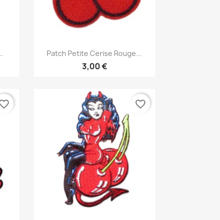
Aperçu rapide

..
Patch Petite Cerise Rouge...
3,00 €
vorite_border
favorite_border