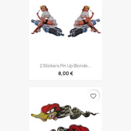
2 Stickers Pin Up Blonde...
8,00 €
favorite_border