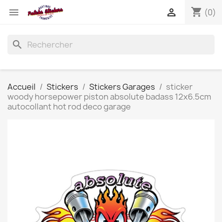
shopping_cart


(0)
search
Accueil
Stickers
Stickers Garages
sticker
woody horsepower piston absolute badass 12x6.5cm
autocollant hot rod deco garage