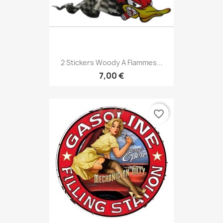
2 Stickers Woody A Flammes...
7,00 €
favorite_border