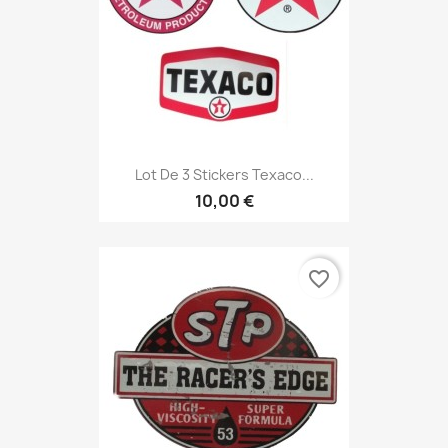
Lot De 3 Stickers Texaco...
10,00 €
favorite_border