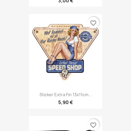
3,00 €
favorite_border
Sticker Extra Fin 13x11cm...
5,90 €
favorite_border