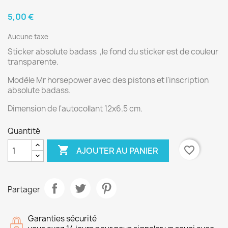
5,00 €
Aucune taxe
Sticker absolute badass ,le fond du sticker est de couleur
transparente.
Modèle Mr horsepower avec des pistons et l'inscription
absolute badass.
Dimension de l'autocollant 12x6.5 cm.
Quantité

favorite_border
AJOUTER AU PANIER
Partager
Garanties sécurité