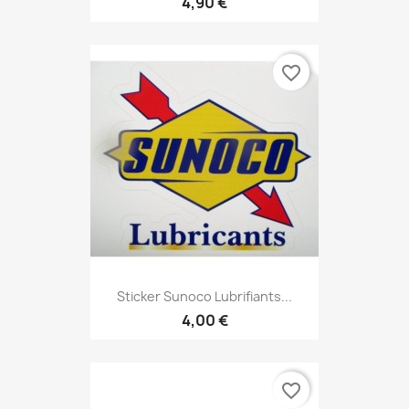
4,90 €
favorite_border
Sticker Sunoco Lubrifiants...
4,00 €
favorite_border