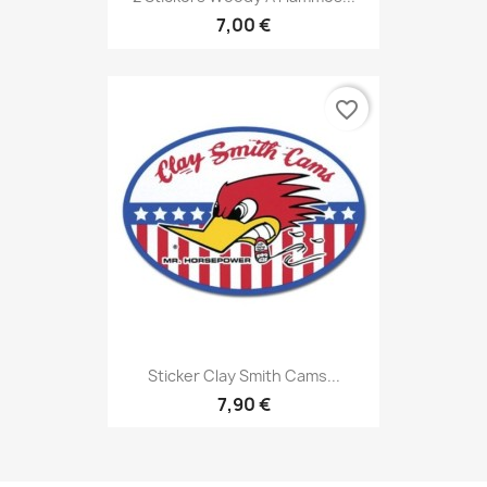
7,00 €
favorite_border
Sticker Clay Smith Cams...
7,90 €