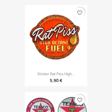
favorite_border
Sticker Rat Piss High...
5,90 €
favorite_border