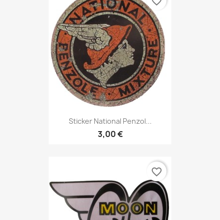
favorite_border
Sticker National Penzol...
3,00 €
favorite_border