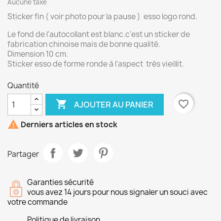
Aucune taxe
Sticker fin ( voir photo pour la pause ) esso logo rond.
Le fond de l'autocollant est blanc.c'est un sticker de
fabrication chinoise mais de bonne qualité.
Dimension 10 cm.
Sticker esso de forme ronde à l'aspect très vieillit.
Quantité

favorite_border
AJOUTER AU PANIER

Derniers articles en stock
Partager
Garanties sécurité
vous avez 14 jours pour nous signaler un souci avec
votre commande
Politique de livraison