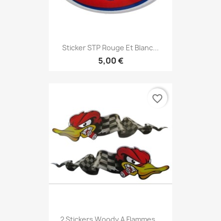
Sticker STP Rouge Et Blanc...
5,00 €
favorite_border
2 Stickers Woody A Flammes...