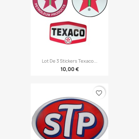
Lot De 3 Stickers Texaco...
10,00 €
favorite_border