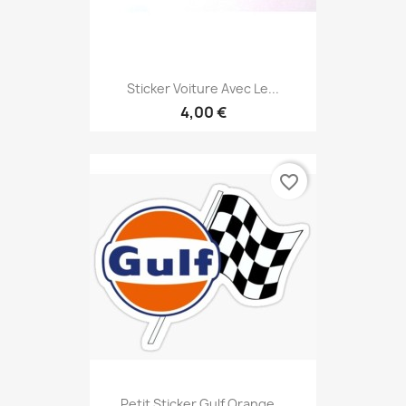
Sticker Voiture Avec Le...
4,00 €
favorite_border
Petit Sticker Gulf Orange...