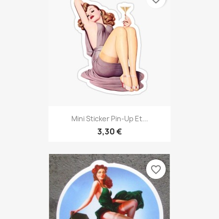
Mini Sticker Pin-Up Et...
3,30 €
favorite_border