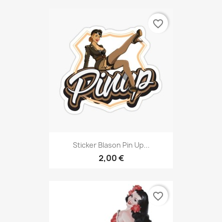
favorite_border
Sticker Blason Pin Up...
2,00 €
favorite_border