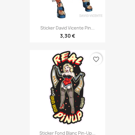
Sticker David Vicente Pin...
3,30 €
favorite_border
Sticker Fond Blanc Pin-Up...