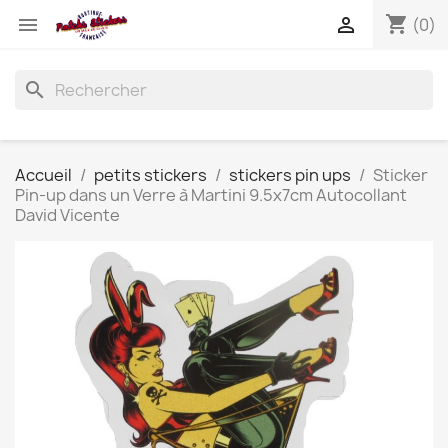
shopping_cart


(0)
search
Accueil
petits stickers
stickers pin ups
Sticker
Pin-up dans un Verre à Martini 9.5x7cm Autocollant
David Vicente