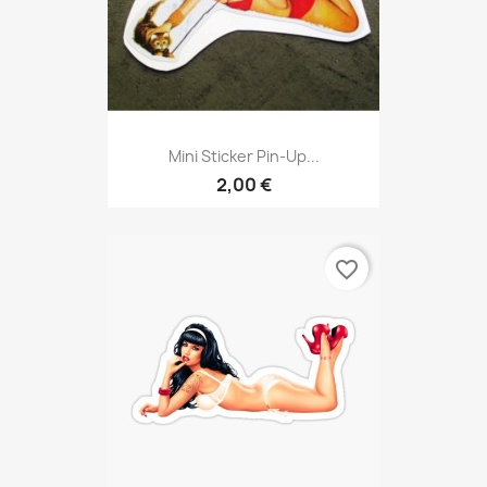
Mini Sticker Pin-Up...
2,00 €
favorite_border